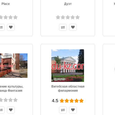
Place
Дуэт
ение культуры,
Витебская областная
танца Фантазия
филармония
4.5