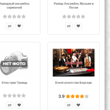
Народный ансамбль
Ранiца Ансамбль Музыки и
скрипачей
Песни
Этно-трио Троица
Event-агентство Берсерк
3.9