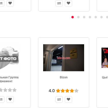
льная Группа
Bizon
Цыг
Орнамент
4.0