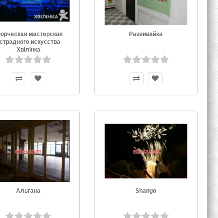
ворческая мастерская
Развивайка
страдного искусства
Хвiлiнка
Альтана
Shango