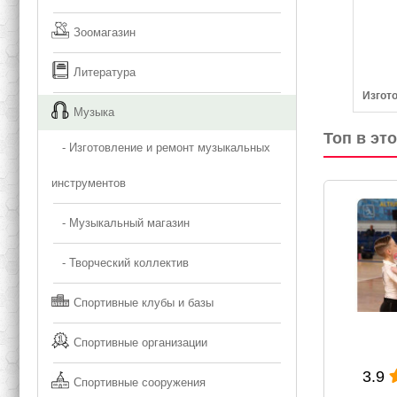
Зоомагазин
Литература
Изгот
Музыка
Топ в эт
- Изготовление и ремонт музыкальных
инструментов
- Музыкальный магазин
- Творческий коллектив
Спортивные клубы и базы
 звука
Аэлита
Фи
Спортивные организации
3.9
4.2
Спортивные сооружения