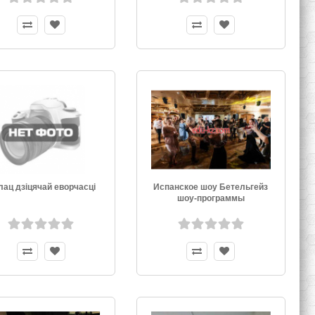
ац дзiцячай еворчасцi
Испанское шоу Бетельгейз
шоу-программы