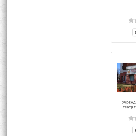
Учрежд
театр 