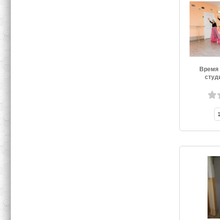
Время 
студ