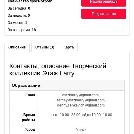
Количество просмотров:
Нашли ошибку?
За сегодня:
0
Поднять в топ
За неделю:
0
За месяц:
1
За все время:
18
Описание
Отзывы (3)
Карта
Контакты, описание Творческий
коллектив Этаж Larry
Образование
Email
etazhlarry@gmail.com,
sergey.etazhlarry@gmail.com,
denny.senkevich@gmail.com
Время
пн-пт 10:00–23:00; сб,вс 10:00–18:00
работы
Город
Минск