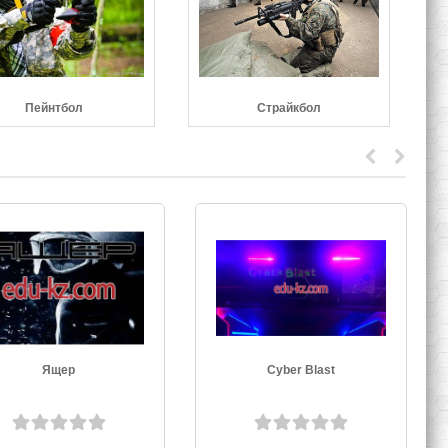
Пейнтбол
Страйкбол
Cyber Blast
Учебно-спортивное
учреждение Минский
аэроклуб имени дважды
Героя Советского Союза С.
4.8
И. Грицевца