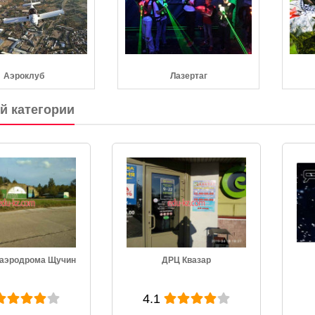
Аэроклуб
Лазертаг
ой категории
РЦ Квазар
Ящер