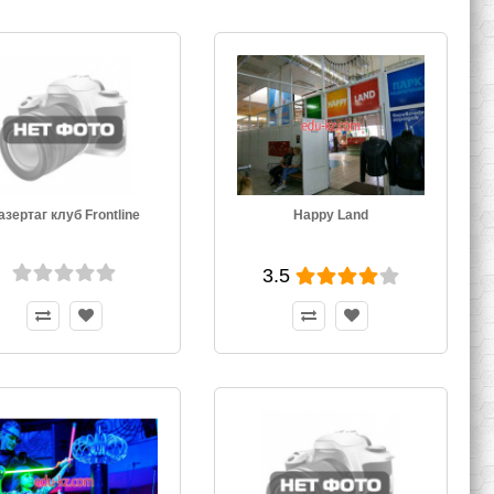
азертаг клуб Frontline
Happy Land
3.5