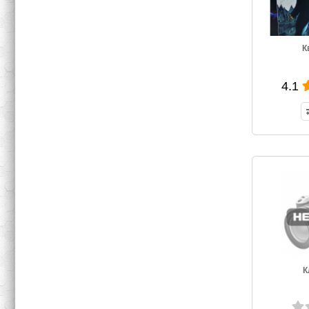
К
4.1
К