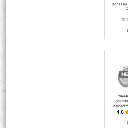
Полет на
С
Учебн
учреж
аэроклу
Героя Сов
4.8
И.
Респ
Госу