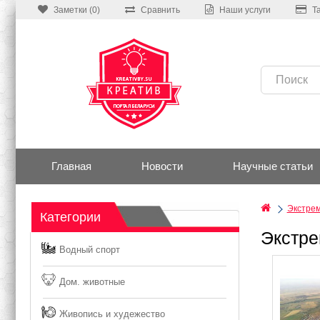
Заметки (0)
Сравнить
Наши услуги
Т
Главная
Новости
Научные статьи
Экстре
Категории
Экстре
Водный спорт
Дом. животные
Живопись и худежество