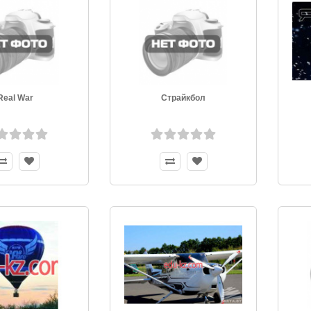
Real War
Страйкбол