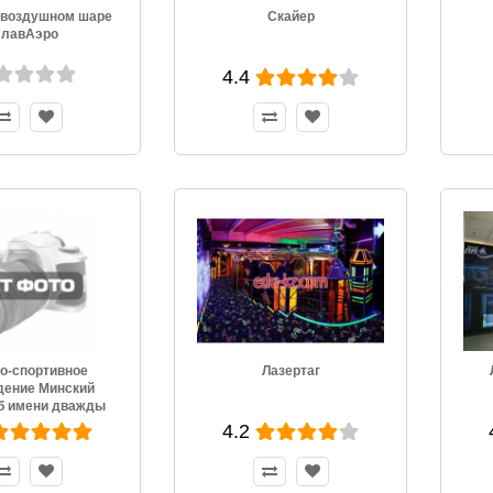
 воздушном шаре
Скайер
лавАэро
4.4
о-спортивное
Лазертаг
дение Минский
б имени дважды
етского Союза С.
4.2
 Грицевца
убликанского
дарственно-