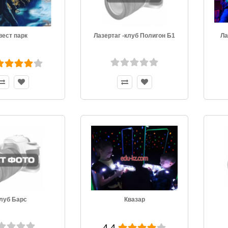
вест парк
Лазертаг -клуб Полигон Б1
Ла
луб Барс
Квазар
4.4