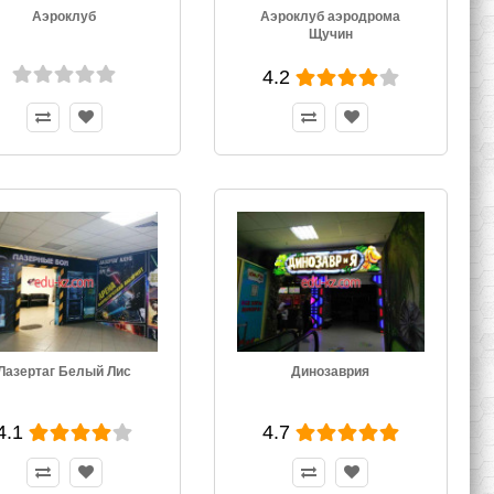
Аэроклуб
Аэроклуб аэродрома
Щучин
4.2
Лазертаг Белый Лис
Динозаврия
4.1
4.7