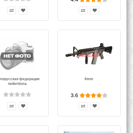
лорусская федерация
6mm
пейнтбола
3.6