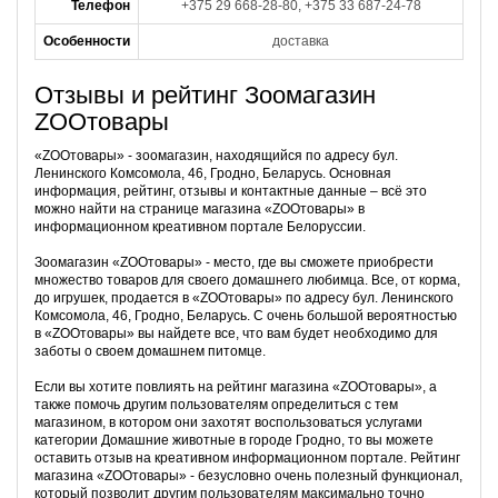
Телефон
+375 29 668-28-80, +375 33 687-24-78
Особенности
доставка
Отзывы и рейтинг Зоомагазин
ZOOтовары
«ZOOтовары» - зоомагазин, находящийся по адресу бул.
Ленинского Комсомола, 46, Гродно, Беларусь. Основная
информация, рейтинг, отзывы и контактные данные – всё это
можно найти на странице магазина «ZOOтовары» в
информационном креативном портале Белоруссии.
Зоомагазин «ZOOтовары» - место, где вы сможете приобрести
множество товаров для своего домашнего любимца. Все, от корма,
до игрушек, продается в «ZOOтовары» по адресу бул. Ленинского
Комсомола, 46, Гродно, Беларусь. С очень большой вероятностью
в «ZOOтовары» вы найдете все, что вам будет необходимо для
заботы о своем домашнем питомце.
Если вы хотите повлиять на рейтинг магазина «ZOOтовары», а
также помочь другим пользователям определиться с тем
магазином, в котором они захотят воспользоваться услугами
категории Домашние животные в городе Гродно, то вы можете
оставить отзыв на креативном информационном портале. Рейтинг
магазина «ZOOтовары» - безусловно очень полезный функционал,
который позволит другим пользователям максимально точно