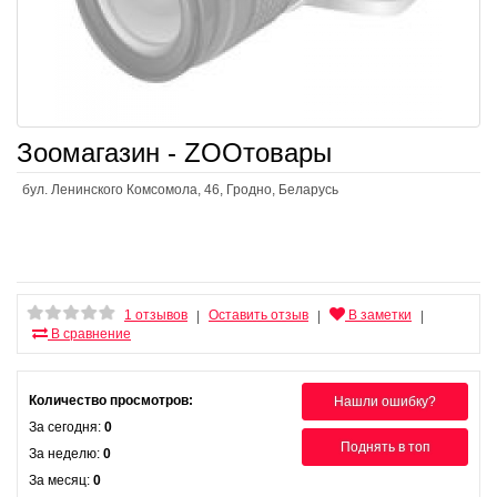
Зоомагазин - ZOOтовары
бул. Ленинского Комсомола, 46, Гродно, Беларусь
1 отзывов
Оставить отзыв
В заметки
|
|
|
В сравнение
Количество просмотров:
Нашли ошибку?
За сегодня:
0
Поднять в топ
За неделю:
0
За месяц:
0