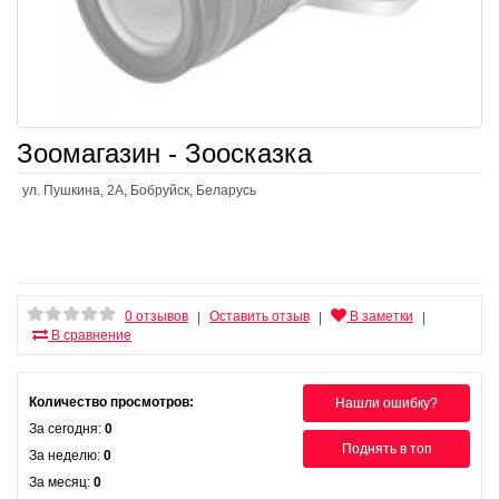
Зоомагазин - Зоосказка
ул. Пушкина, 2А, Бобруйск, Беларусь
0 отзывов
Оставить отзыв
В заметки
|
|
|
В сравнение
Количество просмотров:
Нашли ошибку?
За сегодня:
0
Поднять в топ
За неделю:
0
За месяц:
0