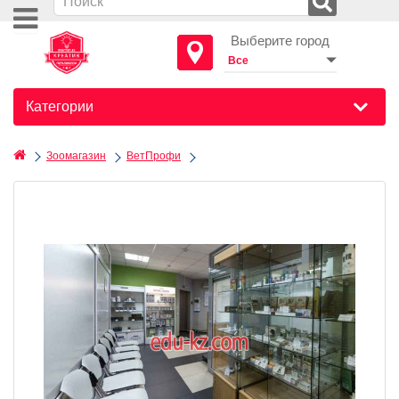
Выберите город
Категории
Зоомагазин
ВетПрофи