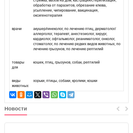
стрижка, вызов на дом, кастрация/стерилизация,
обработка от паразитов, обрезание клюва,
усыпление, чипирование, вакцинация,
оксигенотерапия
врачи
акушер/гинеколог, по лечению птиц, дерматолог/
аллерголог, терапевт, анестезиолог, хирург,
кардиолог, офтальмолог, реаниматолог, онколог,
стоматолог, по лечению редких видов животных, по
лечению грызунов, по лечению рептилий
товары
кошек, птиц, грызунов, собак, рептилий
для
виды
хорьки, птицы, собаки, кролики, кошки
животных
Новости