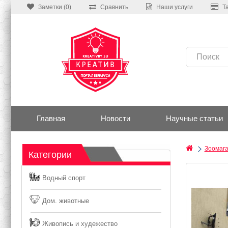
Заметки (0)
Сравнить
Наши услуги
Т
Главная
Новости
Научные статьи
Зоомаг
Категории
Водный спорт
Дом. животные
Живопись и худежество