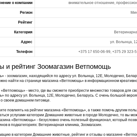
нение о компании
внимательное отношение, профессиона
Регион
Мин
Рейтинг
Категория
Ветеринарна
Адрес
ул. Волынца, 1
Телефон
+375 17 650-06-99, +375 29 323-5
ы и рейтинг Зоомагазин Ветпомощь
» - зоомагазин, находящийся по адресу ул. Волынца, 12Е, Молодечно, Белар
можно найти на странице магазина «Ветпомощь» в информационном креативн
 «Ветпомощь» - место, где вы сможете приобрести множество товаров для сво
» по адресу ул. Волынца, 12Е, Молодечно, Беларусь. С очень большой вероя
 о своем домашнем питомце.
тите повлиять на рейтинг магазина «Ветпомощь», а также помочь другим поль
аться услугами категории Домашние животные в городе Молодечно, то вы мо
газина «Ветпомощь» - безусловно очень полезный функционал, который позво
инов в подкатегориях: Ветеринарная клиника, Зоомагазин.
ацию в категории Домашние животные, рейтинг и отзывы о магазине «Ветп