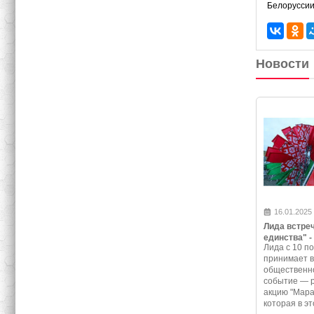
Белоруссии
Новости
16.01.2025
Лида встре
единства" -
Лида с 10 по
программа 
принимает 
события
общественно
событие — 
акцию "Мара
которая в эт