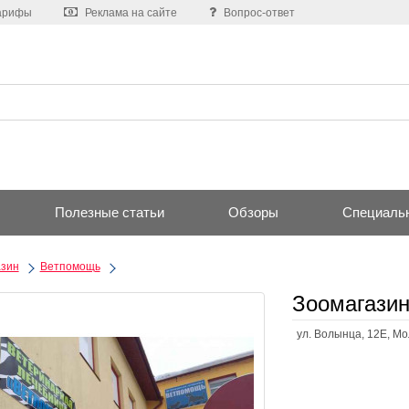
арифы
Реклама на сайте
Вопрос-ответ
Полезные статьи
Обзоры
Специаль
азин
Ветпомощь
Зоомагазин
ул. Волынца, 12Е, М