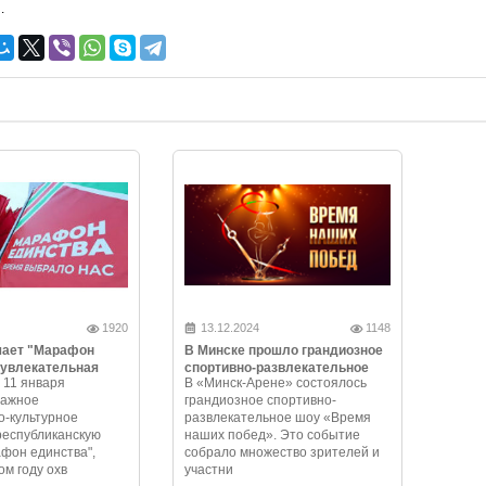
.
1920
13.12.2024
1148
чает "Марафон
В Минске прошло грандиозное
 увлекательная
спортивно-развлекательное
 11 января
В «Минск-Арене» состоялось
и незабываемые
шоу «Время наших побед»
важное
грандиозное спортивно-
-культурное
развлекательное шоу «Время
республиканскую
наших побед». Это событие
фон единства",
собрало множество зрителей и
ом году охв
участни