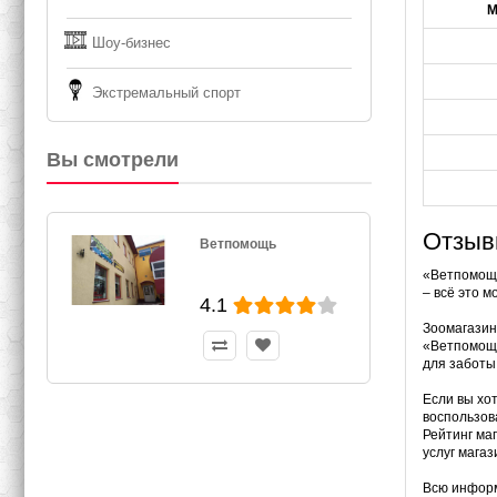
М
Шоу-бизнес
Экстремальный спорт
Вы смотрели
Отзыв
Ветпомощь
«Ветпомощь
– всё это 
4.1
Зоомагазин
«Ветпомощь
для заботы
Если вы хо
воспользов
Рейтинг ма
услуг магаз
Всю информ