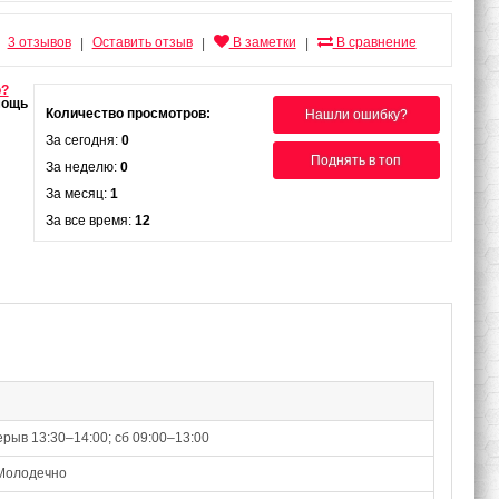
3 отзывов
Оставить отзыв
В заметки
В сравнение
|
|
|
о?
Количество просмотров:
Нашли ошибку?
За сегодня:
0
Поднять в топ
За неделю:
0
За месяц:
1
За все время:
12
ерыв 13:30–14:00; сб 09:00–13:00
Молодечно