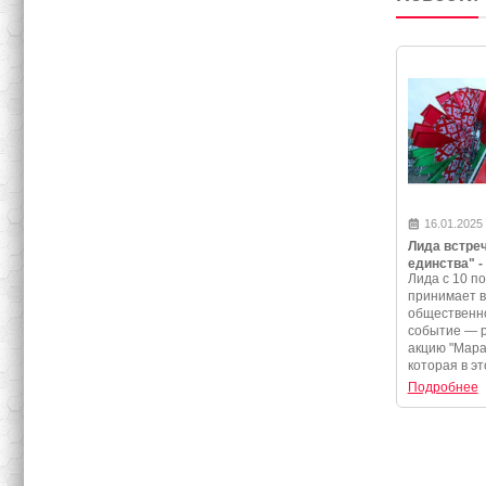
16.01.2025
Лида встре
единства" -
Лида с 10 по
программа 
принимает 
события
общественно
событие — 
акцию "Мара
которая в эт
Подробнее