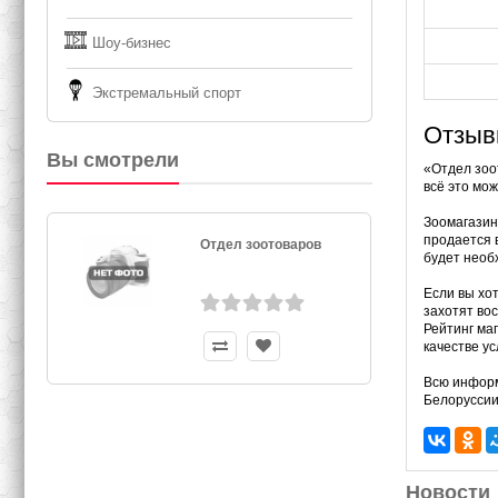
Шоу-бизнес
Экстремальный спорт
Отзыв
Вы смотрели
«Отдел зоо
всё это мо
Зоомагазин
продается в
Отдел зоотоваров
будет необ
Если вы хо
захотят во
Рейтинг ма
качестве ус
Всю информ
Белоруссии
Новости