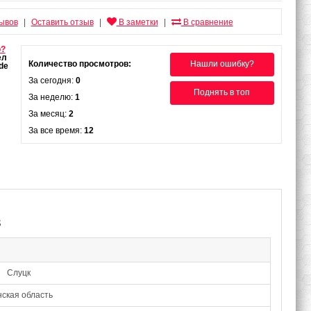
зывов
Оставить отзыв
В заметки
В сравнение
|
|
|
о?
Количество просмотров:
Нашли ошибку?
За сегодня:
0
Поднять в топ
За неделю:
1
За месяц:
2
За все время:
12
в
Слуцк
ская область