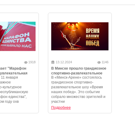
1918
13.12.2024
1146
чает "Марафон
В Минске прошло грандиозное
 увлекательная
спортивно-развлекательное
 11 января
В «Минск-Арене» состоялось
и незабываемые
шоу «Время наших побед»
важное
грандиозное спортивно-
-культурное
развлекательное шоу «Время
республиканскую
наших побед». Это событие
фон единства",
собрало множество зрителей и
ом году охв
участни
Подробнее