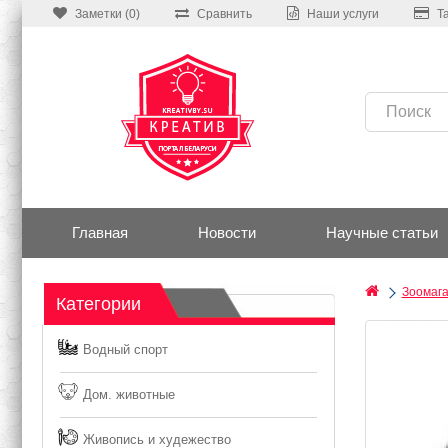
Заметки (0)
Сравнить
Наши услуги
Т
Главная
Новости
Научные статьи
Зоомаг
Категории
Водный спорт
Дом. животные
Живопись и худежество