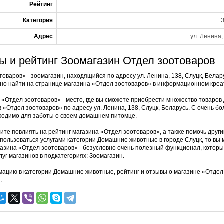
Рейтинг
Категория
Адрес
ул. Ленина,
ы и рейтинг Зоомагазин Отдел зоотоваров
товаров» - зоомагазин, находящийся по адресу ул. Ленина, 138, Слуцк, Бела
жно найти на странице магазина «Отдел зоотоваров» в информационном креа
 «Отдел зоотоваров» - место, где вы сможете приобрести множество товаров д
 «Отдел зоотоваров» по адресу ул. Ленина, 138, Слуцк, Беларусь. С очень б
ходимо для заботы о своем домашнем питомце.
тите повлиять на рейтинг магазина «Отдел зоотоваров», а также помочь друг
спользоваться услугами категории Домашние животные в городе Слуцк, то вы
газина «Отдел зоотоваров» - безусловно очень полезный функционал, которы
луг магазинов в подкатегориях: Зоомагазин.
ацию в категории Домашние животные, рейтинг и отзывы о магазине «Отде
.