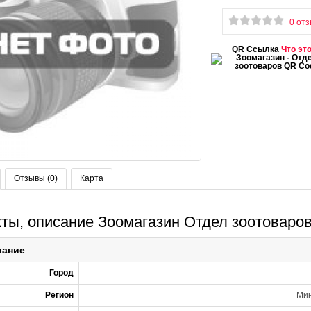
0 от
QR Ссылка
Что эт
Отзывы (0)
Карта
кты, описание Зоомагазин Отдел зоотоваро
вание
Город
Регион
Мин