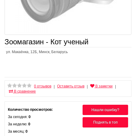
Зоомагазин - Кот ученый
ул. Макаёнка, 12Б, Минск, Беларусь
0 отзывов
Оставить отзыв
В заметки
|
|
|
В сравнение
Количество просмотров:
Нашли ошибку?
За сегодня:
0
Поднять в топ
За неделю:
0
За месяц:
0