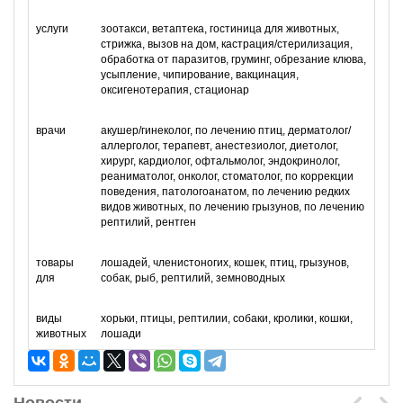
услуги
зоотакси, ветаптека, гостиница для животных,
стрижка, вызов на дом, кастрация/стерилизация,
обработка от паразитов, груминг, обрезание клюва,
усыпление, чипирование, вакцинация,
оксигенотерапия, стационар
врачи
акушер/гинеколог, по лечению птиц, дерматолог/
аллерголог, терапевт, анестезиолог, диетолог,
хирург, кардиолог, офтальмолог, эндокринолог,
реаниматолог, онколог, стоматолог, по коррекции
поведения, патологоанатом, по лечению редких
видов животных, по лечению грызунов, по лечению
рептилий, рентген
товары
лошадей, членистоногих, кошек, птиц, грызунов,
для
собак, рыб, рептилий, земноводных
виды
хорьки, птицы, рептилии, собаки, кролики, кошки,
животных
лошади