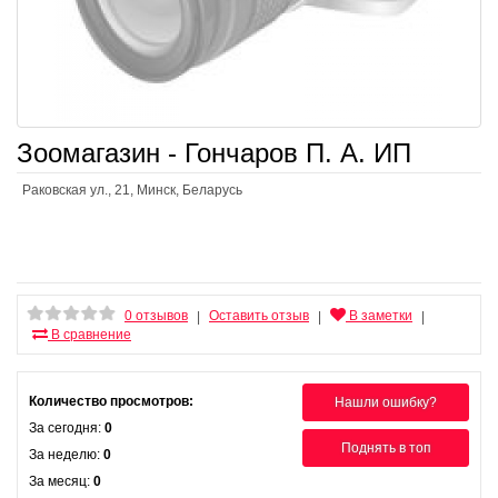
Зоомагазин - Гончаров П. А. ИП
Раковская ул., 21, Минск, Беларусь
0 отзывов
Оставить отзыв
В заметки
|
|
|
В сравнение
Количество просмотров:
Нашли ошибку?
За сегодня:
0
Поднять в топ
За неделю:
0
За месяц:
0