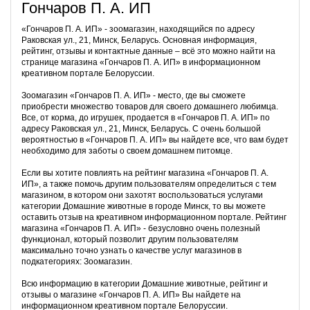
Гончаров П. А. ИП
«Гончаров П. А. ИП» - зоомагазин, находящийся по адресу
Раковская ул., 21, Минск, Беларусь. Основная информация,
рейтинг, отзывы и контактные данные – всё это можно найти на
странице магазина «Гончаров П. А. ИП» в информационном
креативном портале Белоруссии.
Зоомагазин «Гончаров П. А. ИП» - место, где вы сможете
приобрести множество товаров для своего домашнего любимца.
Все, от корма, до игрушек, продается в «Гончаров П. А. ИП» по
адресу Раковская ул., 21, Минск, Беларусь. С очень большой
вероятностью в «Гончаров П. А. ИП» вы найдете все, что вам будет
необходимо для заботы о своем домашнем питомце.
Если вы хотите повлиять на рейтинг магазина «Гончаров П. А.
ИП», а также помочь другим пользователям определиться с тем
магазином, в котором они захотят воспользоваться услугами
категории Домашние животные в городе Минск, то вы можете
оставить отзыв на креативном информационном портале. Рейтинг
магазина «Гончаров П. А. ИП» - безусловно очень полезный
функционал, который позволит другим пользователям
максимально точно узнать о качестве услуг магазинов в
подкатегориях: Зоомагазин.
Всю информацию в категории Домашние животные, рейтинг и
отзывы о магазине «Гончаров П. А. ИП» Вы найдете на
информационном креативном портале Белоруссии.