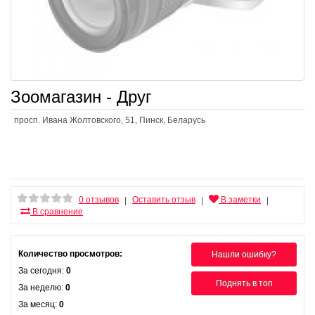
Зоомагазин - Друг
просп. Ивана Жолтовского, 51, Пинск, Беларусь
0 отзывов
Оставить отзыв
В заметки
|
|
|
В сравнение
Количество просмотров:
Нашли ошибку?
За сегодня:
0
Поднять в топ
За неделю:
0
За месяц:
0