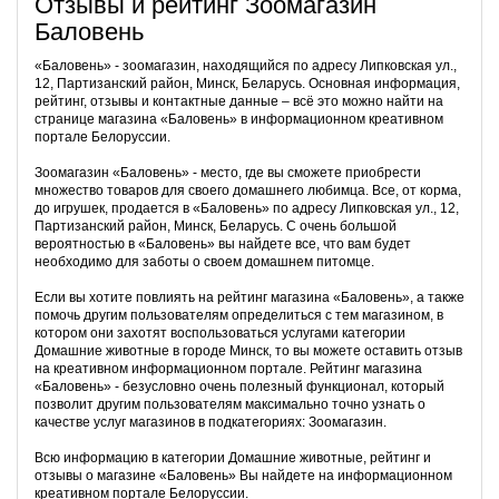
Отзывы и рейтинг Зоомагазин
Баловень
«Баловень» - зоомагазин, находящийся по адресу Липковская ул.,
12, Партизанский район, Минск, Беларусь. Основная информация,
рейтинг, отзывы и контактные данные – всё это можно найти на
странице магазина «Баловень» в информационном креативном
портале Белоруссии.
Зоомагазин «Баловень» - место, где вы сможете приобрести
множество товаров для своего домашнего любимца. Все, от корма,
до игрушек, продается в «Баловень» по адресу Липковская ул., 12,
Партизанский район, Минск, Беларусь. С очень большой
вероятностью в «Баловень» вы найдете все, что вам будет
необходимо для заботы о своем домашнем питомце.
Если вы хотите повлиять на рейтинг магазина «Баловень», а также
помочь другим пользователям определиться с тем магазином, в
котором они захотят воспользоваться услугами категории
Домашние животные в городе Минск, то вы можете оставить отзыв
на креативном информационном портале. Рейтинг магазина
«Баловень» - безусловно очень полезный функционал, который
позволит другим пользователям максимально точно узнать о
качестве услуг магазинов в подкатегориях: Зоомагазин.
Всю информацию в категории Домашние животные, рейтинг и
отзывы о магазине «Баловень» Вы найдете на информационном
креативном портале Белоруссии.