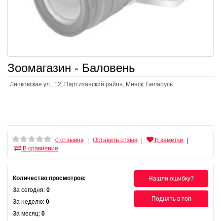
Зоомагазин - Баловень
Липковская ул., 12, Партизанский район, Минск, Беларусь
0 отзывов
Оставить отзыв
В заметки
|
|
|
В сравнение
Количество просмотров:
Нашли ошибку?
За сегодня:
0
Поднять в топ
За неделю:
0
За месяц:
0