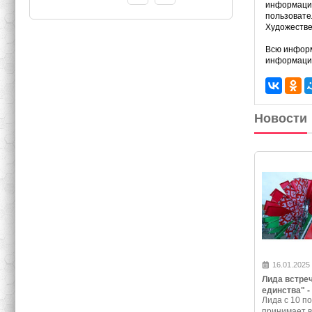
информацио
пользовате
Художестве
Всю информ
информацио
Новости
16.01.2025
Лида встре
единства" -
Лида с 10 по
программа 
принимает 