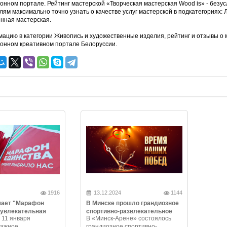
нном портале. Рейтинг мастерской «Творческая мастерская Wood is» - безу
лям максимально точно узнать о качестве услуг мастерской в подкатегориях:
нная мастерская.
ацию в категории Живопись и художественные изделия, рейтинг и отзывы о 
нном креативном портале Белоруссии.
1916
13.12.2024
1144
чает "Марафон
В Минске прошло грандиозное
 увлекательная
спортивно-развлекательное
 11 января
В «Минск-Арене» состоялось
и незабываемые
шоу «Время наших побед»
важное
грандиозное спортивно-