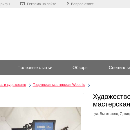
арифы
Реклама на сайте
Вопрос-ответ
Полезные статьи
Обзоры
Специаль
ь и худежество
Творческая мастерская Wood is
Художестве
мастерская
ул. Выготского, 7, м