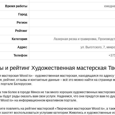
Время работы
ежедне
Город
Регион
Рейтинг
Категория
Лазерная резка и гравировка, Производ
Адрес
ул. Выготского, 7, мик
Телефон
+375
ы и рейтинг Художественная мастерская Тв
 мастерская Wood is» - художественная мастерская, находящаяся по адресу у
, рейтинг, отзывы и контактные данные – всё это можно найти на странице 
 портале Белоруссии.
а тем более в городе Минск не так много хороших художественных мастерских
ы будут рады оказать вам свои услуги. Надеемся, что они придутся вам по д
 Wood is» на информационном креативном портале.
ите повлиять на рейтинг мастерской «Творческая мастерская Wood is», а так
и захотят воспользоваться услугами категории Живопись и художественные из