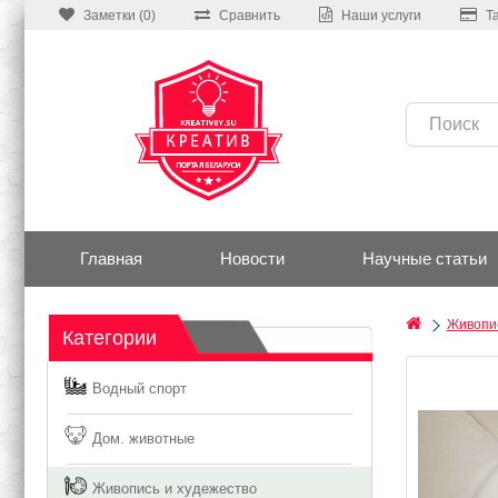
Заметки (0)
Сравнить
Наши услуги
Т
Главная
Новости
Научные статьи
Живопис
Категории
Водный спорт
Дом. животные
Живопись и худежество