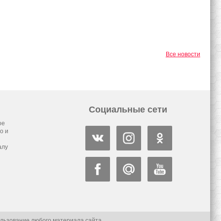
Все новости
Социальные сети
ое
о и
алу
льзование любого материала сайта.