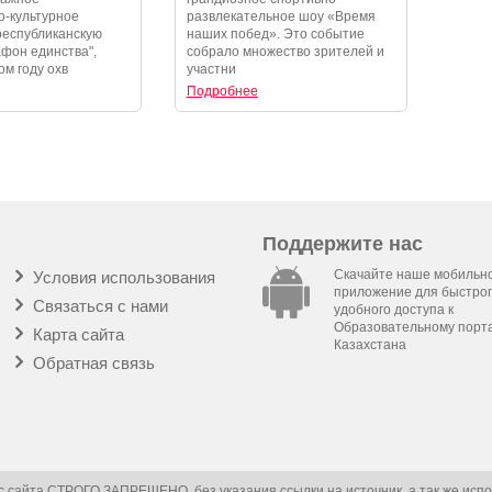
-культурное
развлекательное шоу «Время
республиканскую
наших побед». Это событие
фон единства",
собрало множество зрителей и
ом году охв
участни
Подробнее
Поддержите нас
Скачайте наше мобильн
Условия использования
приложение для быстрог
Связаться с нами
удобного доступа к
Образовательному порт
Карта сайта
Казахстана
Обратная связь
 сайта СТРОГО ЗАПРЕЩЕНО, без указания ссылки на источник, а так же испо