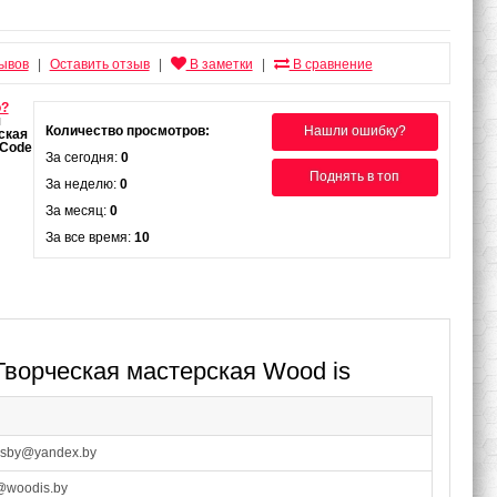
зывов
Оставить отзыв
В заметки
В сравнение
|
|
|
о?
Количество просмотров:
Нашли ошибку?
За сегодня:
0
Поднять в топ
За неделю:
0
За месяц:
0
За все время:
10
Творческая мастерская Wood is
isby@yandex.by
@woodis.by