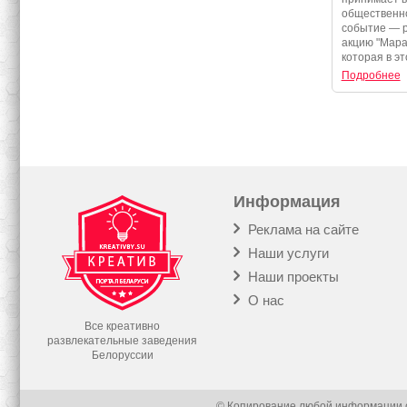
события
общественно
событие — 
акцию "Мара
которая в эт
Подробнее
Информация
Реклама на сайте
Наши услуги
Наши проекты
О нас
Все креативно
развлекательные заведения
Белоруссии
© Копирование любой информации с