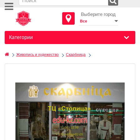
Выберите город
Категории
Живопись и худежество
Скарбница