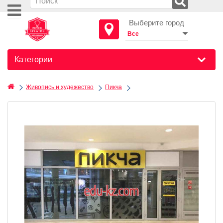
Выберите город
Категории
Живопись и худежество
Пикча