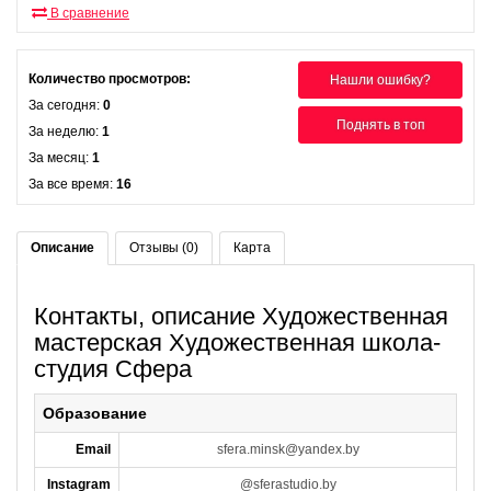
В сравнение
Количество просмотров:
Нашли ошибку?
За сегодня:
0
Поднять в топ
За неделю:
1
За месяц:
1
За все время:
16
Описание
Отзывы (0)
Карта
Контакты, описание Художественная
мастерская Художественная школа-
студия Сфера
Образование
Email
sfera.minsk@yandex.by
Instagram
@sferastudio.by