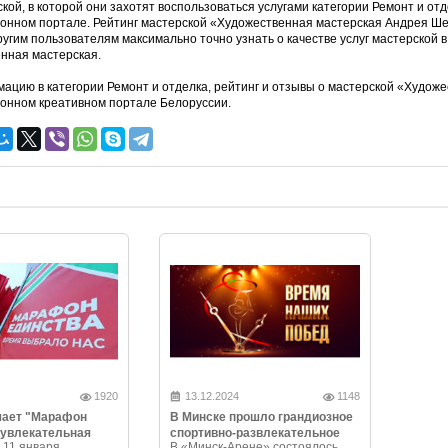
кой, в которой они захотят воспользоваться услугами категории Ремонт и отд
нном портале. Рейтинг мастерской «Художественная мастерская Андрея Шер
ругим пользователям максимально точно узнать о качестве услуг мастерской 
нная мастерская.
ацию в категории Ремонт и отделка, рейтинг и отзывы о мастерской «Худож
нном креативном портале Белоруссии.
1920
13.12.2024
1148
чает "Марафон
В Минске прошло грандиозное
 увлекательная
спортивно-развлекательное
 11 января
В «Минск-Арене» состоялось