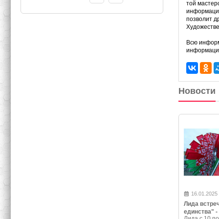
той мастерс
информацио
позволит д
Художестве
Всю информ
информацио
Новости
16.01.2025
Лида встре
единства" -
Лида с 10 по