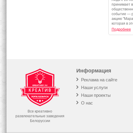
программа 
принимает 
события
общественно
событие — 
акцию "Мара
которая в эт
Подробнее
Информация
Реклама на сайте
Наши услуги
Наши проекты
О нас
Все креативно
развлекательные заведения
Белоруссии