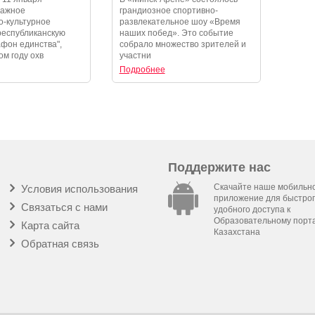
и незабываемые
шоу «Время наших побед»
важное
грандиозное спортивно-
-культурное
развлекательное шоу «Время
республиканскую
наших побед». Это событие
фон единства",
собрало множество зрителей и
ом году охв
участни
Подробнее
Поддержите нас
Скачайте наше мобильн
Условия использования
приложение для быстрог
Связаться с нами
удобного доступа к
Образовательному порт
Карта сайта
Казахстана
Обратная связь