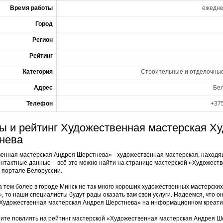
Время работы
ежедне
Город
Регион
Рейтинг
Категория
Строительные и отделочные
Адрес
Бел
Телефон
+375
ы и рейтинг Художественная мастерская Х
нева
енная мастерская Андрея Шерстнева» - художественная мастерская, находящ
онтактные данные – всё это можно найти на странице мастерской «Художес
 портале Белоруссии.
 а тем более в городе Минск не так много хороших художественных мастерски
, то наши специалисты будут рады оказать вам свои услуги. Надеемся, что о
Художественная мастерская Андрея Шерстнева» на информационном креати
тите повлиять на рейтинг мастерской «Художественная мастерская Андрея Ше