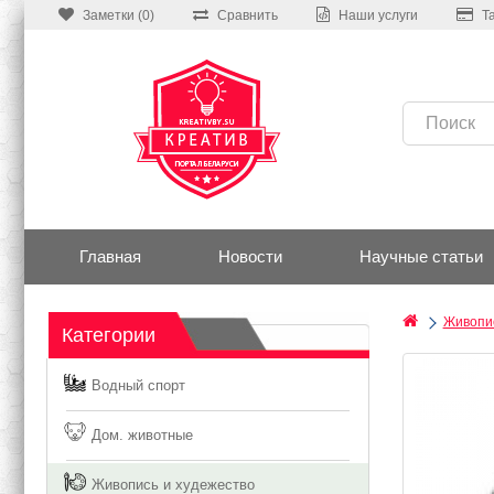
Заметки (0)
Сравнить
Наши услуги
Т
Главная
Новости
Научные статьи
Живопис
Категории
Водный спорт
Дом. животные
Живопись и худежество