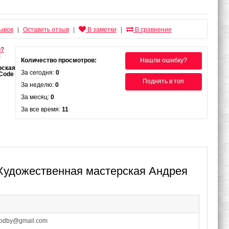
зывов
Оставить отзыв
В заметки
В сравнение
|
|
|
о?
Количество просмотров:
Нашли ошибку?
За сегодня:
0
Поднять в топ
За неделю:
0
За месяц:
0
За все время:
11
 Художественная мастерская Андрея
rodby@gmail.com