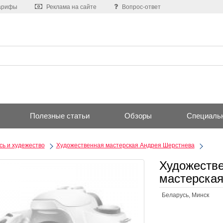
арифы
Реклама на сайте
Вопрос-ответ
Полезные статьи
Обзоры
Специаль
ь и худежество
Художественная мастерская Андрея Шерстнева
Художестве
мастерска
Беларусь, Минск