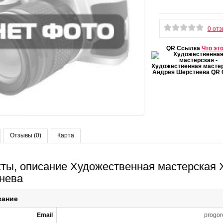
0 от
QR Ссылка
Что эт
Отзывы (0)
Карта
кты, описание Художественная мастерская
нева
вание
Email
progo