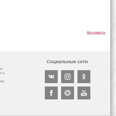
Все новости
Социальные сети
ое
о и
алу