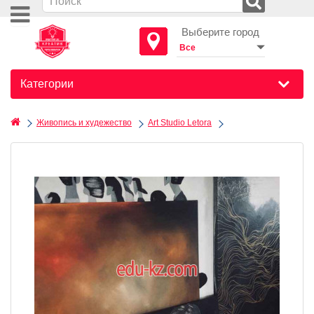
Выберите город
Категории
Живопись и худежество
Art Studio Letora