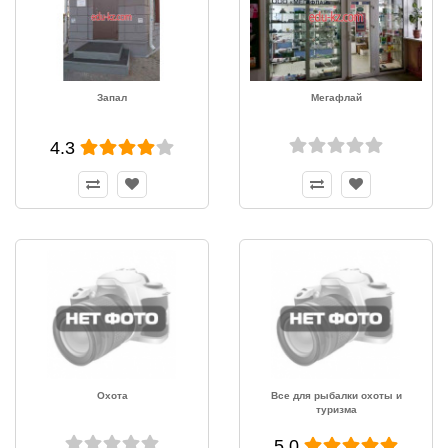
Запал
Мегафлай
4.3
Охота
Все для рыбалки охоты и
туризма
5.0