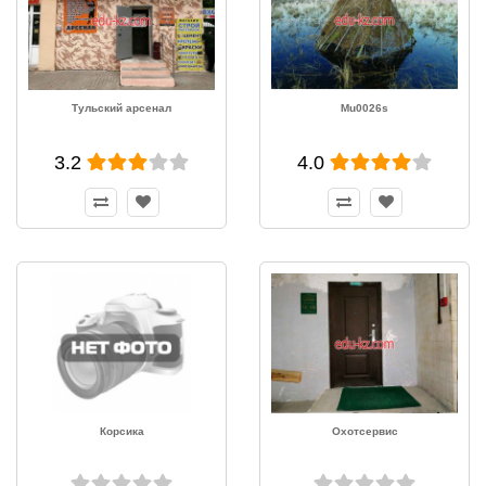
Тульский арсенал
Mu0026s
3.2
4.0
Корсика
Охотсервис