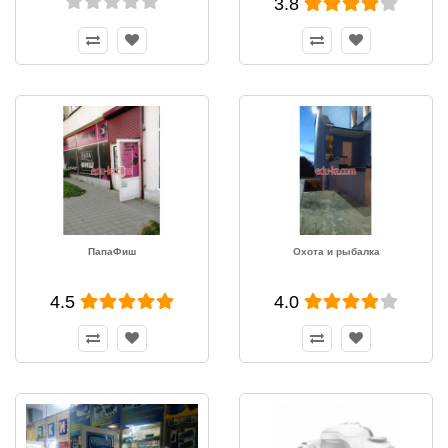
3.8
ПапаФиш
Охота и рыбалка
4.5
4.0