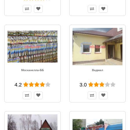
Москанелла-ББ
Вадмал
4.2
3.0