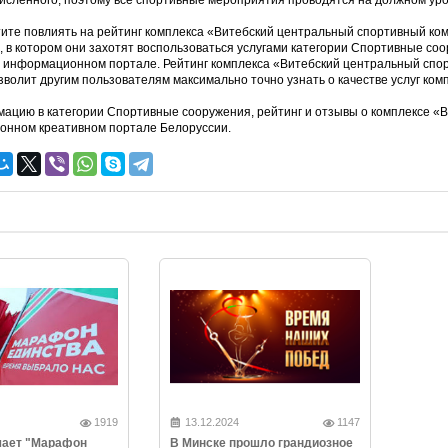
сленного, поэтому все спортивные мероприятия проводятся на должном уро
тите повлиять на рейтинг комплекса «Витебский центральный спортивный ком
, в котором они захотят воспользоваться услугами категории Спортивные соо
 информационном портале. Рейтинг комплекса «Витебский центральный спор
зволит другим пользователям максимально точно узнать о качестве услуг ком
ацию в категории Спортивные сооружения, рейтинг и отзывы о комплексе «
нном креативном портале Белоруссии.
1919
13.12.2024
1147
чает "Марафон
В Минске прошло грандиозное