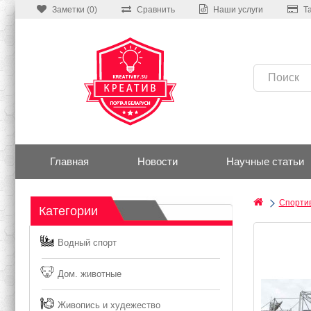
Заметки (0)
Сравнить
Наши услуги
Т
Главная
Новости
Научные статьи
Спорти
Категории
Водный спорт
Дом. животные
Живопись и худежество