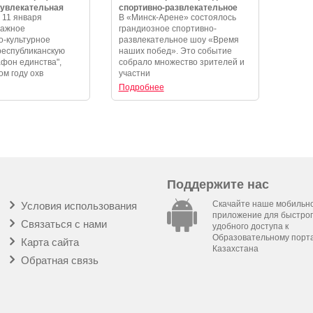
 увлекательная
спортивно-развлекательное
 11 января
В «Минск-Арене» состоялось
и незабываемые
шоу «Время наших побед»
важное
грандиозное спортивно-
-культурное
развлекательное шоу «Время
республиканскую
наших побед». Это событие
фон единства",
собрало множество зрителей и
ом году охв
участни
Подробнее
Поддержите нас
Скачайте наше мобильн
Условия использования
приложение для быстрог
Связаться с нами
удобного доступа к
Образовательному порт
Карта сайта
Казахстана
Обратная связь