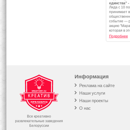
единства" -
Лида с 10 по
программа 
принимает 
события
общественно
событие — 
акцию "Мара
которая в эт
Подробнее
Информация
Реклама на сайте
Наши услуги
Наши проекты
О нас
Все креативно
развлекательные заведения
Белоруссии