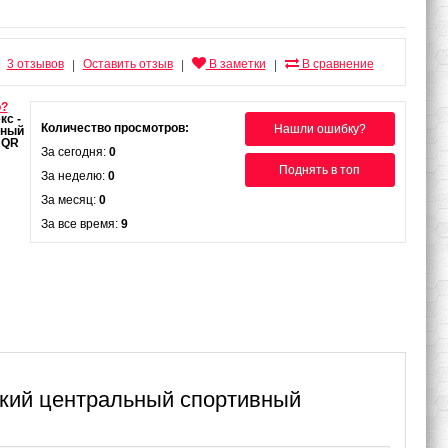
3 отзывов
Оставить отзыв
В заметки
В сравнение
|
|
|
о?
Количество просмотров:
Нашли ошибку?
За сегодня:
0
Поднять в топ
За неделю:
0
За месяц:
0
За все время:
9
ский центральный спортивный