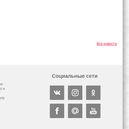
Все новости
Социальные сети
ое
о и
алу