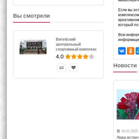
вышеперечи
Если вы хо
Вы смотрели
комплексом
креативном
который по
Всю информ
Витебский
информацио
центральный
спортивный комплекс
4.0
Новости
16.01.2025
Лида встре