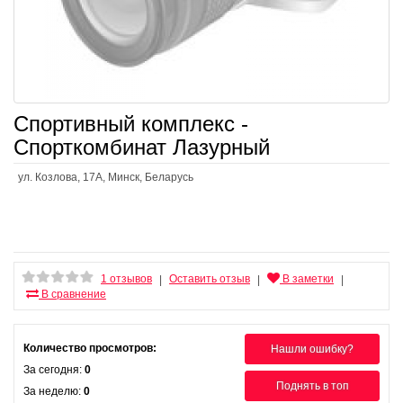
Спортивный комплекс -
Спорткомбинат Лазурный
ул. Козлова, 17А, Минск, Беларусь
1 отзывов
Оставить отзыв
В заметки
|
|
|
В сравнение
Количество просмотров:
Нашли ошибку?
За сегодня:
0
Поднять в топ
За неделю:
0