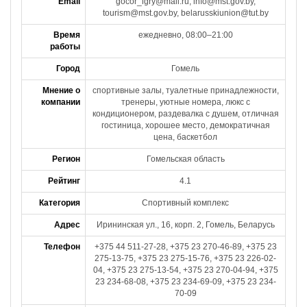
Email
gocor_igry@mail.ru, info@mst.gov.by,
tourism@mst.gov.by, belarusskiunion@tut.by
Время
ежедневно, 08:00–21:00
работы
Город
Гомель
Мнение о
спортивные залы, туалетные принадлежности,
компании
тренеры, уютные номера, люкс с
кондиционером, раздевалка с душем, отличная
гостиница, хорошее место, демократичная
цена, баскетбол
Регион
Гомельская область
Рейтинг
4.1
Категория
Спортивный комплекс
Адрес
Ирининская ул., 16, корп. 2, Гомель, Беларусь
Телефон
+375 44 511-27-28, +375 23 270-46-89, +375 23
275-13-75, +375 23 275-15-76, +375 23 226-02-
04, +375 23 275-13-54, +375 23 270-04-94, +375
23 234-68-08, +375 23 234-69-09, +375 23 234-
70-09