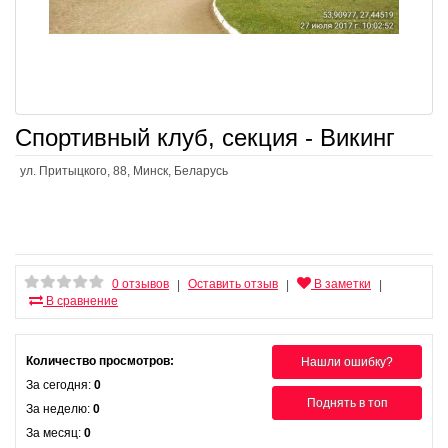
Спортивный клуб, секция - Викинг
ул. Притыцкого, 88, Минск, Беларусь
0 отзывов
Оставить отзыв
В заметки
|
|
|
В сравнение
Количество просмотров:
Нашли ошибку?
За сегодня:
0
Поднять в топ
За неделю:
0
За месяц:
0