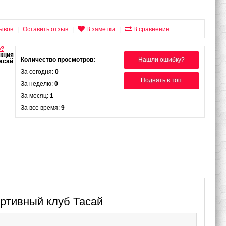
зывов
Оставить отзыв
В заметки
В сравнение
|
|
|
о?
Количество просмотров:
Нашли ошибку?
За сегодня:
0
Поднять в топ
За неделю:
0
За месяц:
1
За все время:
9
ортивный клуб Тасай