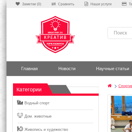
Заметки (0)
Сравнить
Наши услуги
Т
Главная
Новости
Научные статьи
Спортив
Категории
Водный спорт
Дом. животные
Живопись и худежество