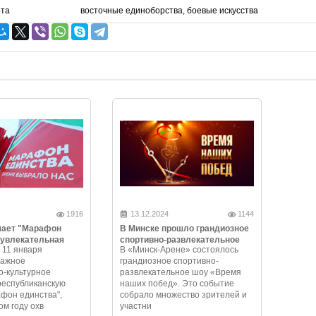
рта
восточные единоборства, боевые искусства
1916
13.12.2024
1144
чает "Марафон
В Минске прошло грандиозное
 увлекательная
спортивно-развлекательное
 11 января
В «Минск-Арене» состоялось
и незабываемые
шоу «Время наших побед»
важное
грандиозное спортивно-
-культурное
развлекательное шоу «Время
республиканскую
наших побед». Это событие
фон единства",
собрало множество зрителей и
ом году охв
участни