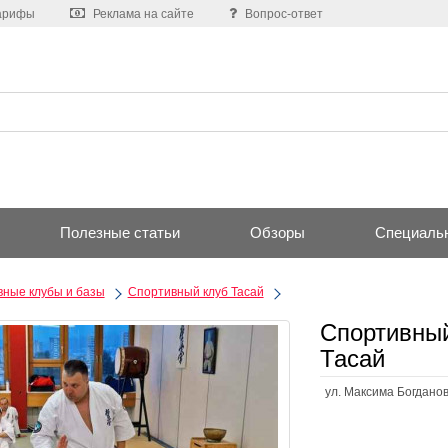
арифы
Реклама на сайте
Вопрос-ответ
Полезные статьи
Обзоры
Специаль
ные клубы и базы
Спортивный клуб Тасай
Спортивный
Тасай
ул. Максима Богданов