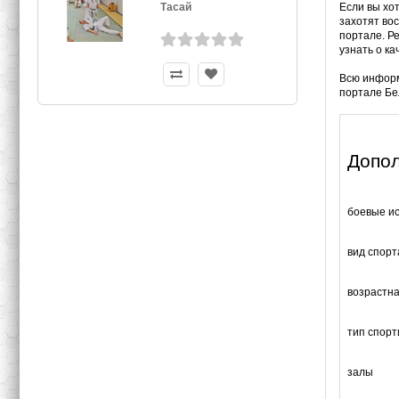
Тасай
Если вы хот
захотят во
портале. Р
узнать о ка
Всю информ
портале Бе
Допо
боевые ис
вид спорт
возрастна
тип спор
залы