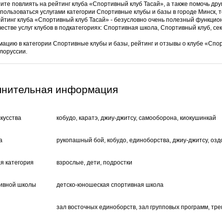
ите повлиять на рейтинг клуба «Спортивный клуб Тасай», а также помочь дру
спользоваться услугами категории Спортивные клубы и базы в городе Минск,
ейтинг клуба «Спортивный клуб Тасай» - безусловно очень полезный функцио
честве услуг клубов в подкатегориях: Спортивная школа, Спортивный клуб, сек
ацию в категории Спортивные клубы и базы, рейтинг и отзывы о клубе «Сп
лоруссии.
лнительная информация
кусства
кобудо, каратэ, джиу-джитсу, самооборона, киокушинкай
а
рукопашный бой, кобудо, единоборства, джиу-джитсу, озд
я категория
взрослые, дети, подростки
тивной школы
детско-юношеская спортивная школа
зал восточных единоборств, зал групповых программ, тр