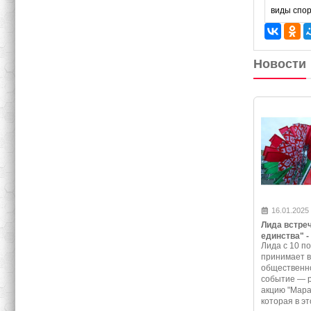
виды спо
Новости
16.01.2025
Лида встре
единства" -
Лида с 10 по
программа 
принимает 
события
общественно
событие — 
акцию "Мара
которая в эт