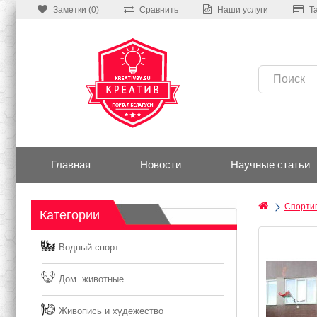
Заметки (0)
Сравнить
Наши услуги
Т
Главная
Новости
Научные статьи
Спортив
Категории
Водный спорт
Дом. животные
Живопись и худежество