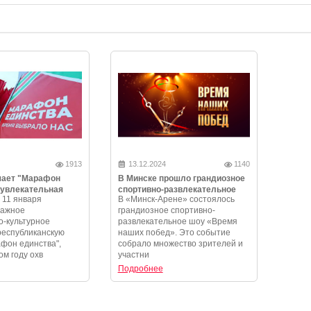
1913
13.12.2024
1140
чает "Марафон
В Минске прошло грандиозное
 увлекательная
спортивно-развлекательное
 11 января
В «Минск-Арене» состоялось
и незабываемые
шоу «Время наших побед»
важное
грандиозное спортивно-
-культурное
развлекательное шоу «Время
республиканскую
наших побед». Это событие
фон единства",
собрало множество зрителей и
ом году охв
участни
Подробнее