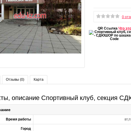
0 от
QR Ссылка
Что эт
Отзывы (0)
Карта
кты, описание Спортивный клуб, секция 
вание
Время работы
вт,
Город