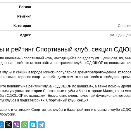
Регион
Рейтинг
Категория
Спортив
Адрес
ул. Одинцов
ы и рейтинг Спортивный клуб, секция СД
 шашкам» - спортивный клуб, находящийся по адресу ул. Одинцова, 89, Мин
 данные – всё это можно найти на странице клуба «СДЮШОР по шашкам» в 
 клубы и секции в городе Минск - популярное времяпрепровождение, которо
Если вам интересен спорт и необходимо чем-то занять себя в свободное вре
тите повлиять на рейтинг клуба «СДЮШОР по шашкам», а также помочь другим
аться услугами категории Спортивные клубы и базы в городе Минск, то вы м
уба «СДЮШОР по шашкам» - безусловно очень полезный функционал, который
луг клубов в подкатегориях: Спортивный клуб, секция.
ацию в категории Спортивные клубы и базы, рейтинг и отзывы о клубе «
лоруссии.