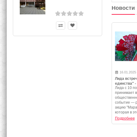
Новости
16.01.2025
Лида встре
единства" -
Лида с 10 по
программа 
принимает 
события
общественно
событие — 
акцию "Мара
которая в эт
Подробнее