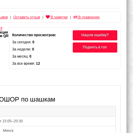
зывов
Оставить отзыв
В заметки
В сравнение
|
|
|
о?
Количество просмотров:
Нашли ошибку?
За сегодня:
0
Поднять в топ
За неделю:
0
За месяц:
0
За все время:
12
СДЮШОР по шашкам
пт 15:05–20:30
Минск