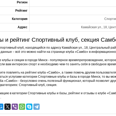
Регион
Рейтинг
Категория
Спортив
Адрес
Камайская ул., 18, Цен
ы и рейтинг Спортивный клуб, секция Самб
спортивный клуб, находящийся по адресу Камайская ул., 18, Центральный рай
 данные – всё это можно найти на странице клуба «Самбо» в информационно
 клубы и секции в городе Минск - популярное времяпрепровождение, которо
сли вам интересен спорт и необходимо чем-то занять себя в свободное время
ите повлиять на рейтинг клуба «Самбо», а также помочь другим пользователя
аться услугами категории Спортивные клубы и базы в городе Минск, то вы м
уба «Самбо» - безусловно очень полезный функционал, который позволит друг
дкатегориях: Спортивный клуб, секция.
ацию в категории Спортивные клубы и базы, рейтинг и отзывы о клубе «Са
.