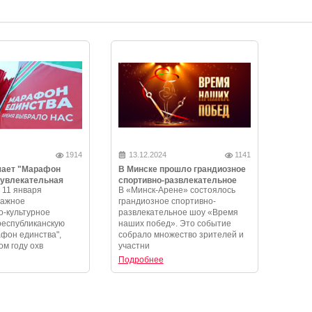
1914
13.12.2024
1141
чает "Марафон
В Минске прошло грандиозное
 увлекательная
спортивно-развлекательное
 11 января
В «Минск-Арене» состоялось
и незабываемые
шоу «Время наших побед»
важное
грандиозное спортивно-
-культурное
развлекательное шоу «Время
республиканскую
наших побед». Это событие
фон единства",
собрало множество зрителей и
ом году охв
участни
Подробнее