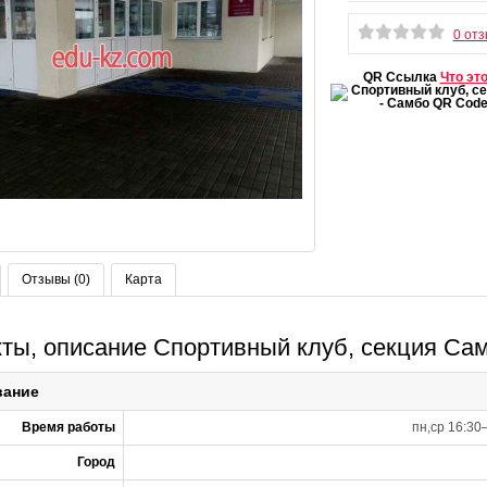
0 от
QR Ссылка
Что эт
Отзывы (0)
Карта
кты, описание Спортивный клуб, секция Са
вание
Время работы
пн,ср 16:30
Город