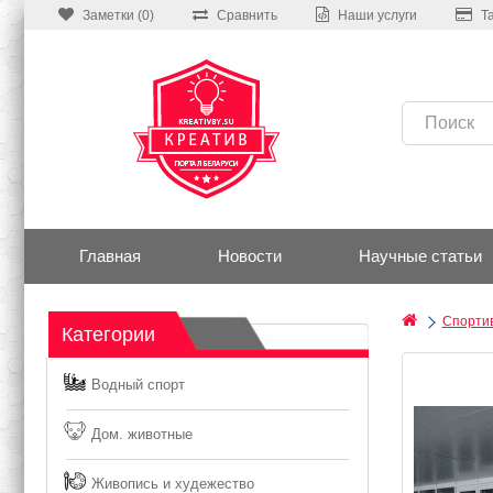
Заметки (0)
Сравнить
Наши услуги
Т
Главная
Новости
Научные статьи
Спортив
Категории
Водный спорт
Дом. животные
Живопись и худежество