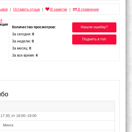
зывов
Оставить отзыв
В заметки
В сравнение
|
|
|
о?
Количество просмотров:
Нашли ошибку?
За сегодня:
0
Поднять в топ
За неделю:
0
За месяц:
0
За все время:
4
мбо
–17:30; пт 18:00–19:00
Минск