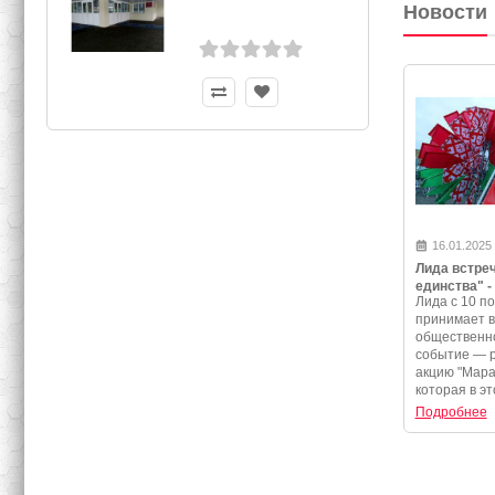
Новости
16.01.2025
Лида встре
единства" -
Лида с 10 по
программа 
принимает 
события
общественно
событие — 
акцию "Мара
которая в эт
Подробнее