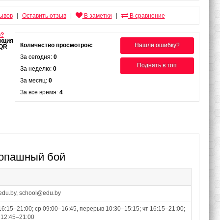
зывов
Оставить отзыв
В заметки
В сравнение
|
|
|
о?
Количество просмотров:
Нашли ошибку?
За сегодня:
0
Поднять в топ
За неделю:
0
За месяц:
0
За все время:
4
копашный бой
du.by, school@edu.by
16:15–21:00; ср 09:00–16:45, перерыв 10:30–15:15; чт 16:15–21:00;
 12:45–21:00