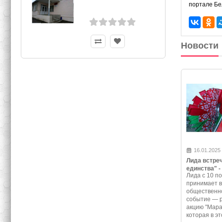
портале Бе
Новости
16.01.2025
Лида встре
единства" -
Лида с 10 по
программа 
принимает 
события
общественно
событие — 
акцию "Мара
которая в эт