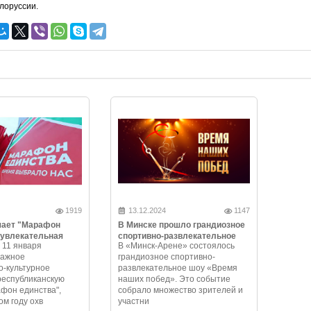
лоруссии.
1919
13.12.2024
1147
чает "Марафон
В Минске прошло грандиозное
 увлекательная
спортивно-развлекательное
 11 января
В «Минск-Арене» состоялось
и незабываемые
шоу «Время наших побед»
важное
грандиозное спортивно-
-культурное
развлекательное шоу «Время
республиканскую
наших побед». Это событие
фон единства",
собрало множество зрителей и
ом году охв
участни