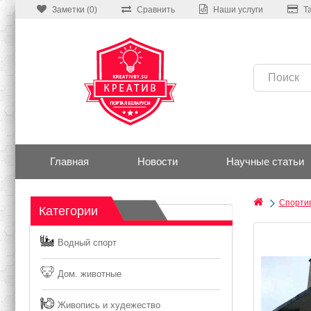
Заметки (0)
Сравнить
Наши услуги
Т
Главная
Новости
Научные статьи
Спортив
Категории
Водный спорт
Дом. животные
Живопись и худежество