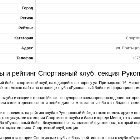
Город
Регион
Рейтинг
Категория
Спортив
Адрес
ул. Притыцко
Телефон
+375
ы и рейтинг Спортивный клуб, секция Руко
й бой» - спортивный клуб, находящийся по адресу ул. Притыцкого, 16, Минск
сё это можно найти на странице клуба «Рукопашный бой» в информационном
 клубы и секции в городе Минск - популярное времяпрепровождение, которо
сли вам интересен спорт и необходимо чем-то занять себя в свободное время
тите повлиять на рейтинг клуба «Рукопашный бой», а также помочь другим по
аться услугами категории Спортивные клубы и базы в городе Минск, то вы м
уба «Рукопашный бой» - безусловно очень полезный функционал, который поз
в в подкатегориях: Спортивный клуб, секция.
ацию в категории Спортивные клубы и базы, рейтинг и отзывы о клубе «Ру