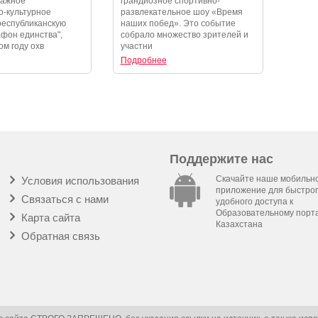
важное
грандиозное спортивно-
-культурное
развлекательное шоу «Время
республиканскую
наших побед». Это событие
фон единства",
собрало множество зрителей и
ом году охв
участни
Подробнее
Поддержите нас
Скачайте наше мобильн
Условия использования
приложение для быстрог
Связаться с нами
удобного доступа к
Образовательному порт
Карта сайта
Казахстана
Обратная связь