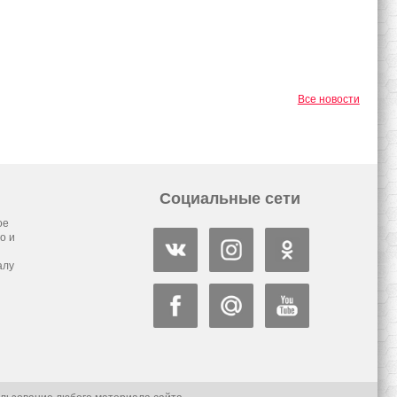
Все новости
Социальные сети
ое
о и
алу