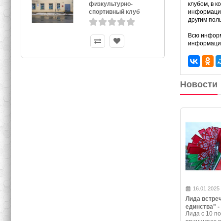
физкультурно-
клубом, в к
спортивный клуб
информацио
Витебск
другим пол
Всю информ
информацио
Новости
16.01.2025
Лида встре
единства" -
Лида с 10 по
программа 