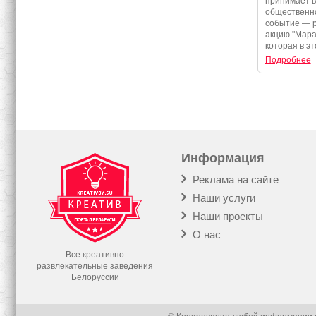
принимает 
события
общественно
событие — 
акцию "Мара
которая в эт
Подробнее
Информация
Реклама на сайте
Наши услуги
Наши проекты
О нас
Все креативно
развлекательные заведения
Белоруссии