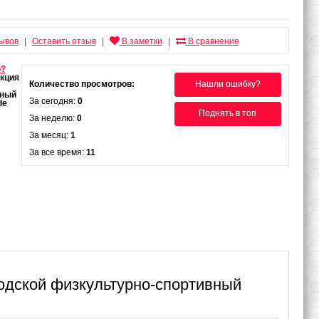
зывов
Оставить отзыв
В заметки
В сравнение
|
|
|
о?
Количество просмотров:
Нашли ошибку?
За сегодня:
0
Поднять в топ
За неделю:
0
За месяц:
1
За все время:
11
родской физкультурно-спортивный