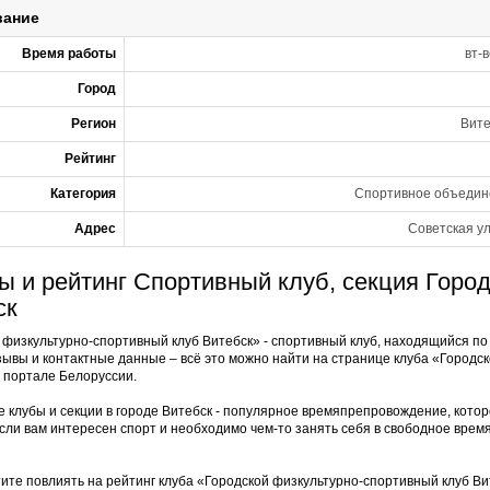
вание
Время работы
вт-
Город
Регион
Вите
Рейтинг
Категория
Спортивное объедине
Адрес
Советская ул
ы и рейтинг Спортивный клуб, секция Горо
ск
 физкультурно-спортивный клуб Витебск» - спортивный клуб, находящийся по 
тзывы и контактные данные – всё это можно найти на странице клуба «Город
 портале Белоруссии.
 клубы и секции в городе Витебск - популярное времяпрепровождение, кото
сли вам интересен спорт и необходимо чем-то занять себя в свободное время
тите повлиять на рейтинг клуба «Городской физкультурно-спортивный клуб Ви