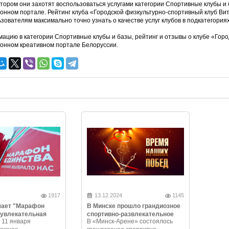
отором они захотят воспользоваться услугами категории Спортивные клубы и 
нном портале. Рейтинг клуба «Городской физкультурно-спортивный клуб Вит
ьзователям максимально точно узнать о качестве услуг клубов в подкатегория
ацию в категории Спортивные клубы и базы, рейтинг и отзывы о клубе «Горо
нном креативном портале Белоруссии.
1917
13.12.2024
1145
чает "Марафон
В Минске прошло грандиозное
 увлекательная
спортивно-развлекательное
 11 января
В «Минск-Арене» состоялось
и незабываемые
шоу «Время наших побед»