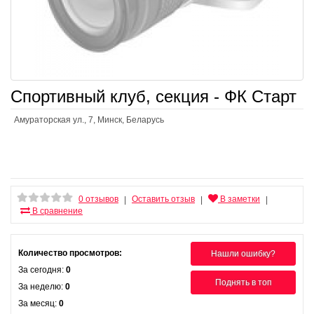
Спортивный клуб, секция - ФК Старт
Амураторская ул., 7, Минск, Беларусь
0 отзывов
Оставить отзыв
В заметки
|
|
|
В сравнение
Количество просмотров:
Нашли ошибку?
За сегодня:
0
Поднять в топ
За неделю:
0
За месяц:
0