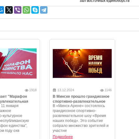
зал восточных единоборств
1918
13.12.2024
1146
чает "Марафон
В Минске прошло грандиозное
 увлекательная
спортивно-развлекательное
 11 января
В «Минск-Арене» состоялось
и незабываемые
шоу «Время наших побед»
важное
грандиозное спортивно-
-культурное
развлекательное шоу «Время
республиканскую
наших побед». Это событие
фон единства",
собрало множество зрителей и
ом году охв
участни
Подробнее