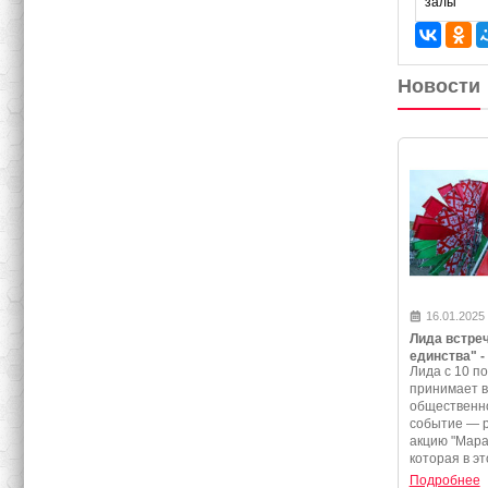
залы
Новости
16.01.2025
Лида встре
единства" -
Лида с 10 по
программа 
принимает 
события
общественно
событие — 
акцию "Мара
которая в эт
Подробнее