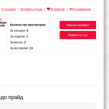
3 отзывов
Оставить отзыв
В заметки
В сравнение
|
|
|
о?
Количество просмотров:
Нашли ошибку?
За сегодня:
0
Поднять в топ
За неделю:
1
За месяц:
3
За все время:
13
юдо прайд