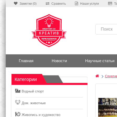
Заметки (0)
Сравнить
Наши услуги
Т
Главная
Новости
Научные статьи
Спортив
Категории
Водный спорт
Дом. животные
Живопись и худежество