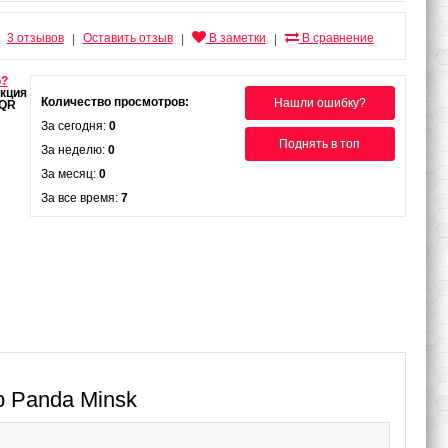
3 отзывов
Оставить отзыв
В заметки
В сравнение
|
|
|
о?
Количество просмотров:
Нашли ошибку?
За сегодня:
0
Поднять в топ
За неделю:
0
За месяц:
0
За все время:
7
b Panda Minsk