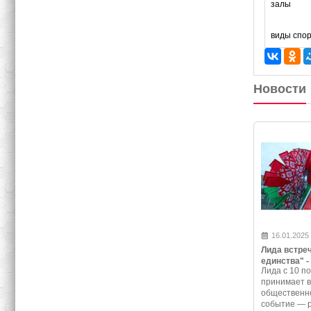
залы
виды спо
Новости
16.01.2025
Лида встре
единства" -
Лида с 10 по
программа 
принимает 
события
общественно
событие — 