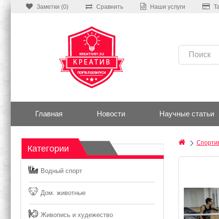
Заметки (0)
Сравнить
Наши услуги
Т
Главная
Новости
Научные статьи
Спортив
Категории
Водный спорт
Дом. животные
Живопись и худежество