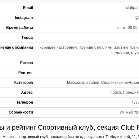
Email
clubpa
Instagram
@c
Время работы
пн-пт 08:00
Город
нение о компании
хорошее настроение, тренинг с петлями, жесткие трени
подсказки, кру
Регион
Рейтинг
Категория
Массажный салон, Спортивный клуб, се
Адрес
просп. Победите
Телефон
+375
Особенности
личный тр
 и рейтинг Спортивный клуб, секция Club 
a Minsk» - спортивный клуб, находящийся по адресу просп. Победителей, 11,