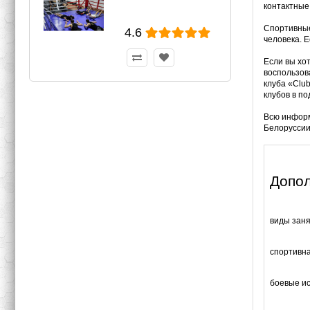
контактные
Спортивные
4.6
человека. Е
Если вы хот
воспользов
клуба «Clu
клубов в п
Всю информ
Белоруссии
Допо
виды зан
спортивн
боевые ис