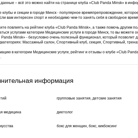
 данные – всё это можно найти на странице клуба «Club Panda Minsk» в ин
 клубы и секции в городе Минск - популярное времяпрепровождение, которо
сли вам интересен спорт и необходимо чем-то занять себя в свободное время,
ите повлиять на рейтинг клуба «Club Panda Minsk», а также помочь другим п
аться услугами категории Медицинские услуги в городе Минск, то вы можете 
b Panda Minsk» - безусловно очень полезный функционал, который позволит д
одкатегориях: Массажный салон, Спортивный клуб, секция, Спортивный, трена
ацию в категории Медицинские услуги, рейтинг и отзывы о клубе «Club Pan
.
лнительная информация
ятий
групповые занятия, детские занятия
ая медицина
диетолог
кусства
бокс для женщин, бокс, кикбоксинг