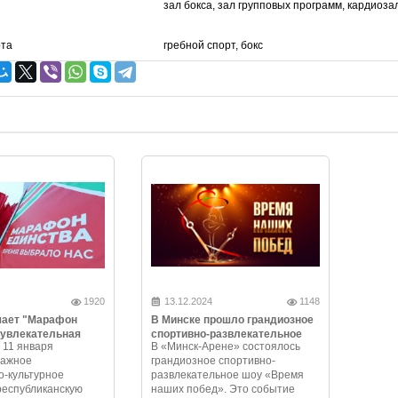
зал бокса, зал групповых программ, кардиоза
рта
гребной спорт, бокс
1920
13.12.2024
1148
чает "Марафон
В Минске прошло грандиозное
 увлекательная
спортивно-развлекательное
 11 января
В «Минск-Арене» состоялось
и незабываемые
шоу «Время наших побед»
важное
грандиозное спортивно-
-культурное
развлекательное шоу «Время
республиканскую
наших побед». Это событие