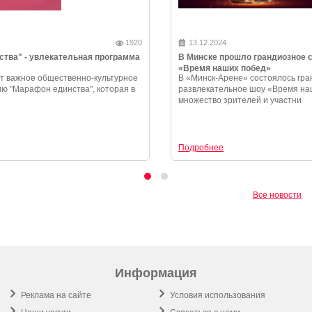
01.2025
1920
13.
встречает "Марафон единства" - увлекательная программа
В Мин
абываемые события
«Врем
с 10 по 11 января принимает важное общественно-культурное
В «Ми
ие — республиканскую акцию "Марафон единства", которая в
развл
оду охв
множе
бнее
Подро
Все новости
Информация
Реклама на сайте
Условия использования