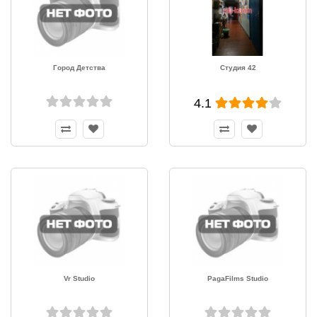
Город Детства
Студия 42
4.1
Vr Studio
PagaFilms Studio