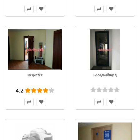
Медиатек
Броадмайндед
4.2