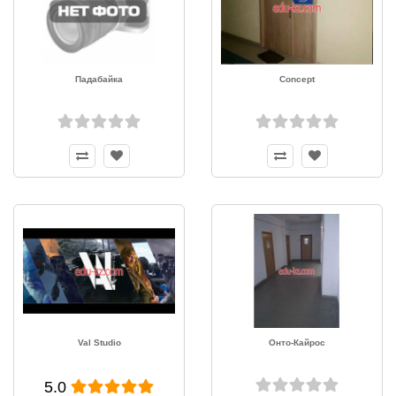
Падабайка
Concept
Val Studio
Онто-Кайрос
5.0