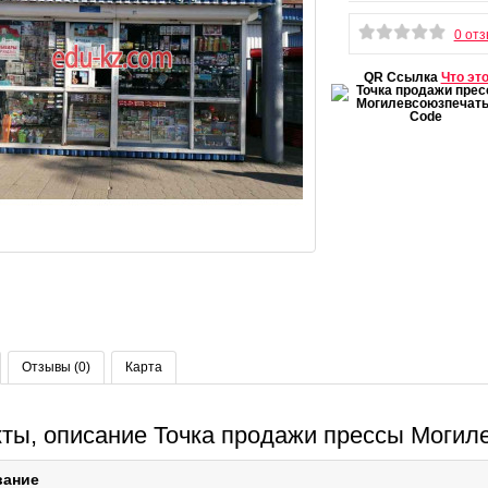
0 от
QR Ссылка
Что эт
Отзывы (0)
Карта
кты, описание Точка продажи прессы Могил
вание