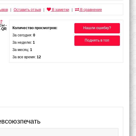
зывов
Оставить отзыв
В заметки
В сравнение
|
|
|
о?
Количество просмотров:
Нашли ошибку?
За сегодня:
0
Поднять в топ
За неделю:
1
За месяц:
1
За все время:
12
евсоюзпечать