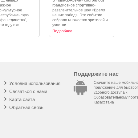
 11 января
В «Минск-Арене» состоялось
и незабываемые
шоу «Время наших побед»
важное
грандиозное спортивно-
-культурное
развлекательное шоу «Время
республиканскую
наших побед». Это событие
фон единства",
собрало множество зрителей и
ом году охв
участни
Подробнее
Поддержите нас
Скачайте наше мобильн
Условия использования
приложение для быстрог
Связаться с нами
удобного доступа к
Образовательному порт
Карта сайта
Казахстана
Обратная связь