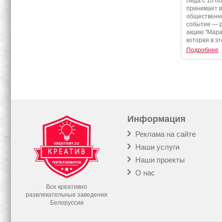
Лида с 10 по
программа 
принимает 
события
общественно
событие — 
акцию "Мара
которая в эт
Подробнее
Информация
Реклама на сайте
Наши услуги
Наши проекты
О нас
Все креативно
развлекательные заведения
Белоруссии