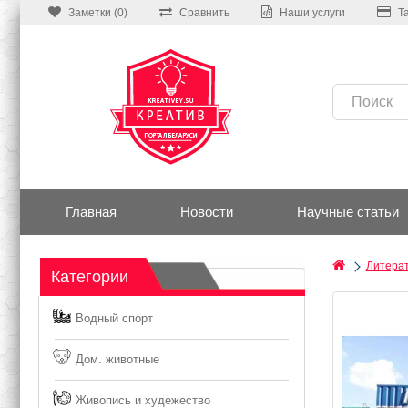
Заметки (0)
Сравнить
Наши услуги
Т
Главная
Новости
Научные статьи
Литера
Категории
Водный спорт
Дом. животные
Живопись и худежество