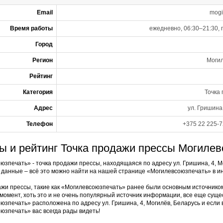
Email
mog
Время работы
ежедневно, 06:30–21:30, 
Город
Регион
Могил
Рейтинг
Категория
Точка
Адрес
ул. Гришина
Телефон
+375 22 225-7
ы и рейтинг Точка продажи прессы Могилев
юзпечать» - точка продажи прессы, находящаяся по адресу ул. Гришина, 4, М
 данные – всё это можно найти на нашей странице «Могилевсоюзпечать» в 
ажи прессы, такие как «Могилевсоюзпечать» ранее были основным источнико
момент, хоть это и не очень популярный источник информации, все еще суще
юзпечать» расположена по адресу ул. Гришина, 4, Могилёв, Беларусь и если 
юзпечать» вас всегда рады видеть!