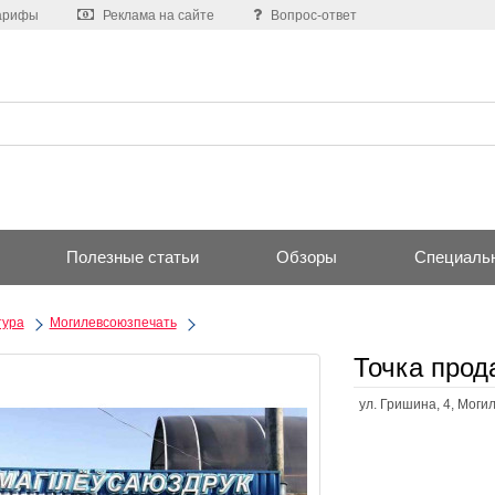
арифы
Реклама на сайте
Вопрос-ответ
Полезные статьи
Обзоры
Специаль
тура
Могилевсоюзпечать
Точка прод
ул. Гришина, 4, Моги