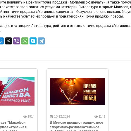
тите повлиять на рейтинг точке продажи «Могилевсоюзпечать», а также помоч
и захотят воспользоваться услугами категории Литература в городе Могилев
ейтинг точки продажи «Могилевсоюзпечать» - безусловно очень полезный фу
ь о качестве услуг точек продажи в подкатегориях: Точка продажи прессы.
ацию в категории Литература, рейтинг и отзывы о точке продажи «Могилев
.
1914
13.12.2024
1141
чает "Марафон
В Минске прошло грандиозное
 увлекательная
спортивно-развлекательное