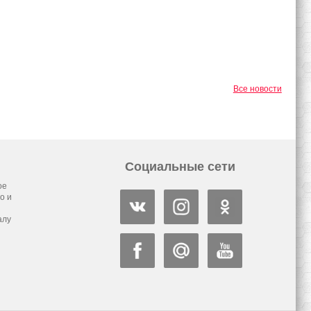
Все новости
Социальные сети
ое
о и
алу