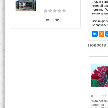
Если вы хо
которой он
портале. Р
точно узнат
Всю информ
Белоруссии
Новости
16.01.2025
Лида встре
единства" -