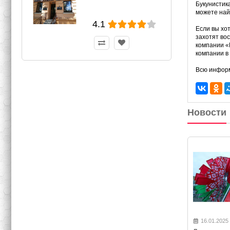
Букунистик
можете най
4.1
Если вы хо
захотят во
компании «
компании в 
Всю информ
Новости
16.01.2025