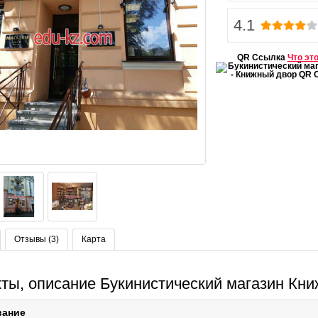
4.1
QR Ссылка
Что эт
Отзывы (3)
Карта
кты, описание Букинистический магазин Кн
вание