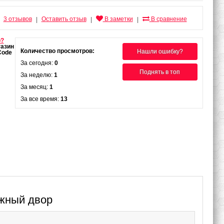
3 отзывов
Оставить отзыв
В заметки
В сравнение
|
|
|
о?
Количество просмотров:
Нашли ошибку?
За сегодня:
0
Поднять в топ
За неделю:
1
За месяц:
1
За все время:
13
ижный двор