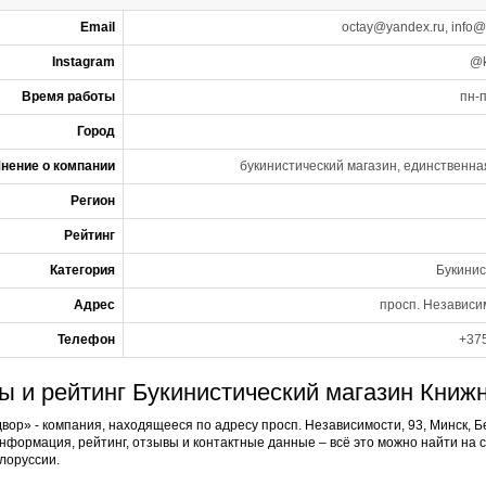
Email
octay@yandex.ru, info
Instagram
@k
Время работы
пн-п
Город
нение о компании
букинистический магазин, единственна
Регион
Рейтинг
Категория
Букинис
Адрес
просп. Независим
Телефон
+375
ы и рейтинг Букинистический магазин Книж
вор» - компания, находящееся по адресу просп. Независимости, 93, Минск, Б
нформация, рейтинг, отзывы и контактные данные – всё это можно найти н
лоруссии.