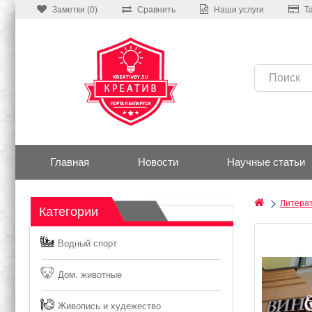
Заметки (0)
Сравнить
Наши услуги
Т
Главная
Новости
Научные статьи
Литера
Категории
Водный спорт
Дом. животные
Живопись и худежество