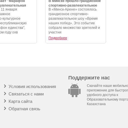
чает "Марафон
В Минске прошло грандиозное
 увлекательная
спортивно-развлекательное
 11 января
В «Минск-Арене» состоялось
и незабываемые
шоу «Время наших побед»
важное
грандиозное спортивно-
-культурное
развлекательное шоу «Время
республиканскую
наших побед». Это событие
фон единства",
собрало множество зрителей и
ом году охв
участни
Подробнее
Поддержите нас
Скачайте наше мобильн
Условия использования
приложение для быстрог
Связаться с нами
удобного доступа к
Образовательному порт
Карта сайта
Казахстана
Обратная связь