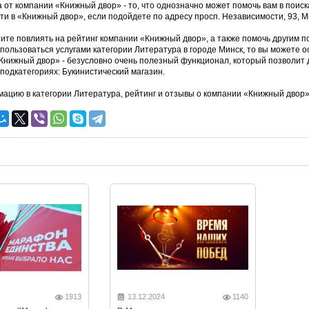
а от компании «Книжный двор» - то, что однозначно может помочь вам в поис
ти в «Книжный двор», если подойдете по адресу просп. Независимости, 93, М
тите повлиять на рейтинг компании «Книжный двор», а также помочь другим п
спользоваться услугами категории Литература в городе Минск, то вы можете 
Книжный двор» - безусловно очень полезный функционал, который позволит д
подкатегориях: Букинистический магазин.
ацию в категории Литература, рейтинг и отзывы о компании «Книжный двор
1913
13.12.2024
1140