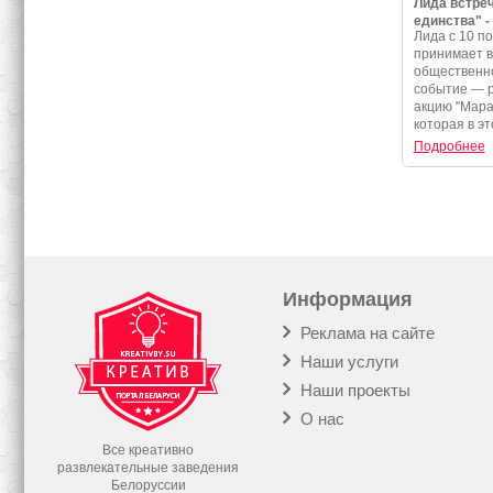
Лида встре
единства" -
Лида с 10 по
программа 
принимает 
события
общественно
событие — 
акцию "Мара
которая в эт
Подробнее
Информация
Реклама на сайте
Наши услуги
Наши проекты
О нас
Все креативно
развлекательные заведения
Белоруссии