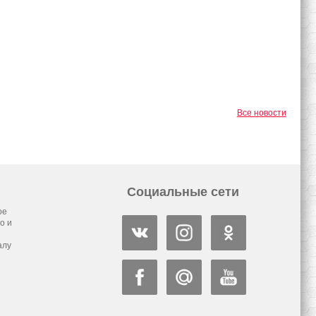
Все новости
Социальные сети
ое
о и
алу