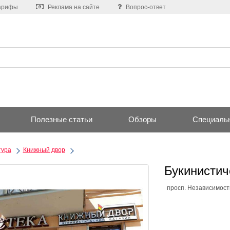
арифы
Реклама на сайте
Вопрос-ответ
Полезные статьи
Обзоры
Специаль
тура
Книжный двор
Букинистич
просп. Независимости