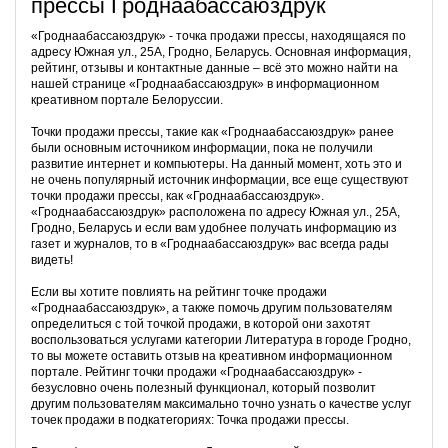
прессы Гроднаабассаюздрук
«Гроднаабассаюздрук» - точка продажи прессы, находящаяся по
адресу Южная ул., 25А, Гродно, Беларусь. Основная информация,
рейтинг, отзывы и контактные данные – всё это можно найти на
нашей странице «Гроднаабассаюздрук» в информационном
креативном портале Белоруссии.
Точки продажи прессы, такие как «Гроднаабассаюздрук» ранее
были основным источником информации, пока не получили
развитие интернет и компьютеры. На данный момент, хоть это и
не очень популярный источник информации, все еще существуют
точки продажи прессы, как «Гроднаабассаюздрук».
«Гроднаабассаюздрук» расположена по адресу Южная ул., 25А,
Гродно, Беларусь и если вам удобнее получать информацию из
газет и журналов, то в «Гроднаабассаюздрук» вас всегда рады
видеть!
Если вы хотите повлиять на рейтинг точке продажи
«Гроднаабассаюздрук», а также помочь другим пользователям
определиться с той точкой продажи, в которой они захотят
воспользоваться услугами категории Литература в городе Гродно,
то вы можете оставить отзыв на креативном информационном
портале. Рейтинг точки продажи «Гроднаабассаюздрук» -
безусловно очень полезный функционал, который позволит
другим пользователям максимально точно узнать о качестве услуг
точек продажи в подкатегориях: Точка продажи прессы.