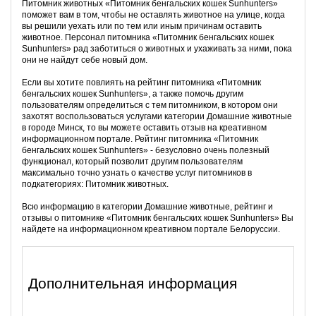
Питомник животных «Питомник бенгальских кошек Sunhunters»
поможет вам в том, чтобы не оставлять животное на улице, когда
вы решили уехать или по тем или иным причинам оставить
животное. Персонал питомника «Питомник бенгальских кошек
Sunhunters» рад заботиться о животных и ухаживать за ними, пока
они не найдут себе новый дом.
Если вы хотите повлиять на рейтинг питомника «Питомник
бенгальских кошек Sunhunters», а также помочь другим
пользователям определиться с тем питомником, в котором они
захотят воспользоваться услугами категории Домашние животные
в городе Минск, то вы можете оставить отзыв на креативном
информационном портале. Рейтинг питомника «Питомник
бенгальских кошек Sunhunters» - безусловно очень полезный
функционал, который позволит другим пользователям
максимально точно узнать о качестве услуг питомников в
подкатегориях: Питомник животных.
Всю информацию в категории Домашние животные, рейтинг и
отзывы о питомнике «Питомник бенгальских кошек Sunhunters» Вы
найдете на информационном креативном портале Белоруссии.
Дополнительная информация