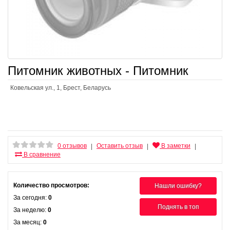
Питомник животных - Питомник
Ковельская ул., 1, Брест, Беларусь
0 отзывов
Оставить отзыв
В заметки
|
|
|
В сравнение
Количество просмотров:
Нашли ошибку?
За сегодня:
0
Поднять в топ
За неделю:
0
За месяц:
0