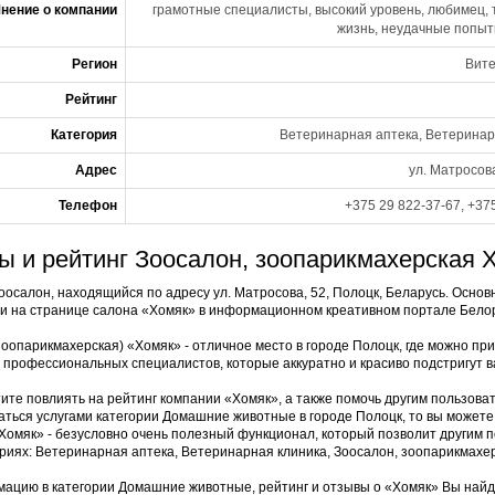
нение о компании
грамотные специалисты, высокий уровень, любимец, 
жизнь, неудачные попытк
Регион
Вите
Рейтинг
Категория
Ветеринарная аптека, Ветеринар
Адрес
ул. Матросов
Телефон
+375 29 822-37-67, +37
ы и рейтинг Зоосалон, зоопарикмахерская 
оосалон, находящийся по адресу ул. Матросова, 52, Полоцк, Беларусь. Основ
и на странице салона «Хомяк» в информационном креативном портале Белор
зоопарикмахерская) «Хомяк» - отличное место в городе Полоцк, где можно п
и профессиональных специалистов, которые аккуратно и красиво подстригут 
тите повлиять на рейтинг компании «Хомяк», а также помочь другим пользоват
аться услугами категории Домашние животные в городе Полоцк, то вы может
Хомяк» - безусловно очень полезный функционал, который позволит другим п
ориях: Ветеринарная аптека, Ветеринарная клиника, Зоосалон, зоопарикмахер
ацию в категории Домашние животные, рейтинг и отзывы о «Хомяк» Вы най