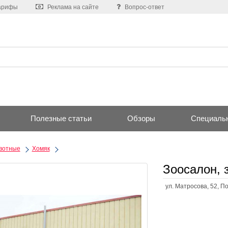
арифы
Реклама на сайте
Вопрос-ответ
Полезные статьи
Обзоры
Специаль
вотные
Хомяк
Зоосалон, 
ул. Матросова, 52, П