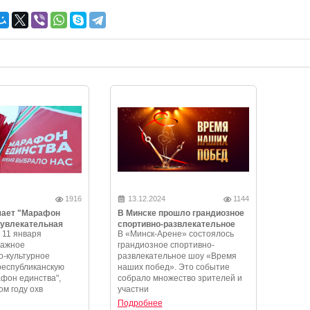
1916
13.12.2024
1144
чает "Марафон
В Минске прошло грандиозное
 увлекательная
спортивно-развлекательное
 11 января
В «Минск-Арене» состоялось
и незабываемые
шоу «Время наших побед»
важное
грандиозное спортивно-
-культурное
развлекательное шоу «Время
республиканскую
наших побед». Это событие
фон единства",
собрало множество зрителей и
ом году охв
участни
Подробнее