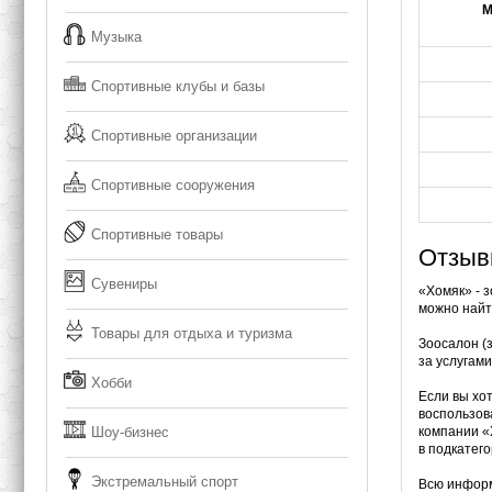
М
Музыка
Спортивные клубы и базы
Спортивные организации
Спортивные сооружения
Спортивные товары
Отзыв
Сувениры
«Хомяк» - з
можно найт
Товары для отдыха и туризма
Зоосалон (
за услугам
Хобби
Если вы хо
воспользов
Шоу-бизнес
компании «
в подкатег
Экстремальный спорт
Всю информ