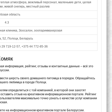
теплая атмосфера, вежливый персонал, маленькие дети, целая
и, живой снегирь, местный разлив
бская область
4.3
ная клиника, Зоосалон, зоопарикмахерская
а, 52, Полоцк, Беларусь
5 29 719-12-57, +375 44 772-85-36
Хомяк
ная информация, рейтинг, отзывы и контактные данные – всё это
уссии.
ривести шерсть своего домашнего питомца в порядок. Обращайтесь
вашего любимца в городе Полоцк.
елям определиться с той компанией, в которой они захотят
е оставить отзыв на креативном информационном портале. Рейтинг
ользователям максимально точно узнать о качестве услуг компании
ская.
дете на информационном креативном портале Белоруссии.