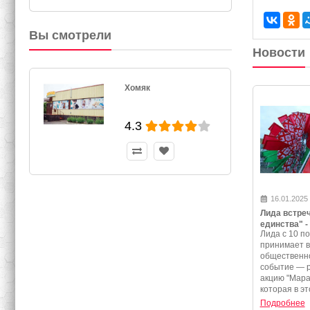
Вы смотрели
Новости
Хомяк
4.3
16.01.2025
Лида встре
единства" -
Лида с 10 по
программа 
принимает 
события
общественно
событие — 
акцию "Мара
которая в эт
Подробнее