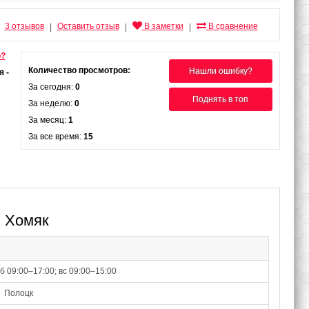
3 отзывов
Оставить отзыв
В заметки
В сравнение
|
|
|
о?
Количество просмотров:
Нашли ошибку?
За сегодня:
0
Поднять в топ
За неделю:
0
За месяц:
1
За все время:
15
я Хомяк
сб 09:00–17:00; вс 09:00–15:00
Полоцк