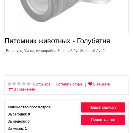
Питомник животных - Голубятня
Беларусь, Минск, микрорайон Зелёный Луг, Зелёный Луг-2
0 отзывов
Оставить отзыв
В заметки
|
|
|
В сравнение
Количество просмотров:
Нашли ошибку?
За сегодня:
0
Поднять в топ
За неделю:
0
За месяц:
1