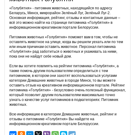
«Голубятня» - питомник животных, находящийся по адресу
Беларусь, Минск, микрорайон Зелёный Луг, Зелёный Луг-2.
Основная информация, рейтинг, отзывы и контактные данные –
всё это можно найти на странице питомника «Голубятня» в
информационном креативном портале Белоруссии.
Питомник животных «Голубятня» поможет вам в том, чтобы не
оставлять животное на улице, когда вы решили уехать или по тем
или иным причинам оставить животное. Персонал питомника
«Голубятня» рад заботиться о животных и ухаживать за ними,
пока они не найдут себе новый дом.
Если вы хотите повлиять на рейтинг питомника «Голубятня», а
также помочь другим пользователям определиться с тем
питомником, в котором они захотят воспользоваться услугами
категории Домашние животные в городе Минск, то вы можете
оставить отзыв на креативном информационном портале. Рейтинг
питомника «Голубятня» - безусловно очень полезный функционал,
который позволит другим пользователям максимально точно
узнать о качестве услуг питомников в подкатегориях: Питомник
животных.
Всю информацию в категории Домашние животные, рейтинг и
отзывы о питомнике «Голубятня» Вы найдете на
информационном креативном портале Белоруссии.