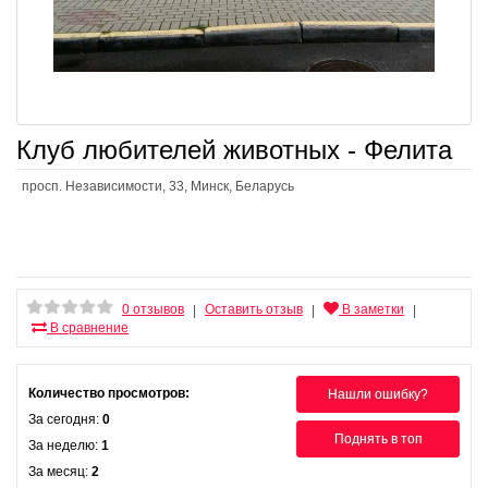
Клуб любителей животных - Фелита
просп. Независимости, 33, Минск, Беларусь
0 отзывов
Оставить отзыв
В заметки
|
|
|
В сравнение
Количество просмотров:
Нашли ошибку?
За сегодня:
0
Поднять в топ
За неделю:
1
За месяц:
2