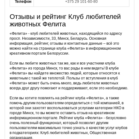
Телефон
+375 29 101-60-80
Отзывы и рейтинг Клуб любителей
животных Фелита
«Фелита» - клуб любителей животных, находящийся по адресу
просп. Независимости, 33, Минск, Беларусь. Основная
информация, рейтинг, отзывы и контактные данные – всё это
можно найти на странице клуба «Фелита» в информационном
креативном портале Белоруссии.
Если вы любите животных так же, как и все участники клуба
«Фелита» из города Минск, то вас рады в нем видеть! В клубе
«Фелита» вы найдете множество людей, которые относятся к
животным с такой же теплотой. Пользы от вступления в клуб
«Фелита» может быть очень много, ведь любители животных
всегда друг другу помогают и поддерживают, если это необходимо.
Если вы хотите повлиять на рейтинг клуба «Фелита», а также
помочь другим пользователям определиться с той компанией, в
которой они захотят воспользоваться услугами категории НКО в
городе Минск, то вы можете оставить отзыв на креативном
информационном портале. Рейтинг клуба «Фелита» - безусловно
очень полезный функционал, который позволит другим
пользователям максимально точно узнать о качестве услуг клубов
в подкатегориях: Клуб любителей животных, Общественная
организация.