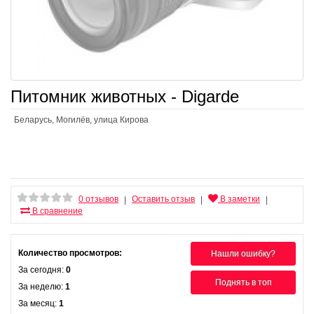
Питомник животных - Digarde
Беларусь, Могилёв, улица Кирова
0 отзывов
Оставить отзыв
В заметки
|
|
|
В сравнение
Количество просмотров:
Нашли ошибку?
За сегодня:
0
Поднять в топ
За неделю:
1
За месяц:
1